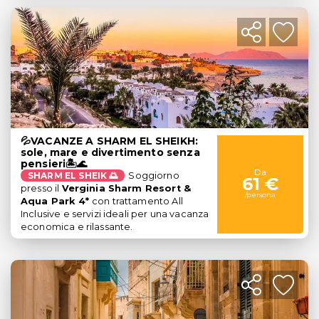
💦VACANZE A SHARM EL SHEIKH:
sole, mare e divertimento senza
pensieri🏝️🌊
Da
SHARM EL SHEIK 🌅
Soggiorno
61 €
presso il
Verginia Sharm Resort &
/persona
Aqua Park 4*
con trattamento All
Inclusive e servizi ideali per una vacanza
economica e rilassante.