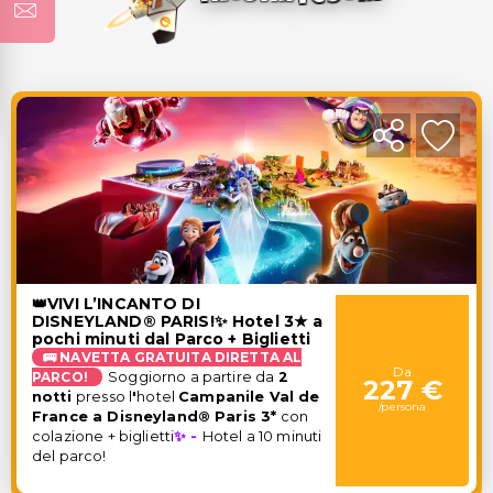
👑VIVI L’INCANTO DI
DISNEYLAND® PARIS!✨ Hotel 3★ a
pochi minuti dal Parco + Biglietti
🚌 NAVETTA GRATUITA DIRETTA AL
Da
PARCO!
Soggiorno a partire da
2
227 €
notti
presso l
'
hotel
Campanile Val de
/persona
France a Disneyland® Paris 3*
con
colazione + biglietti
✨ -
Hotel a 10 minuti
del parco!