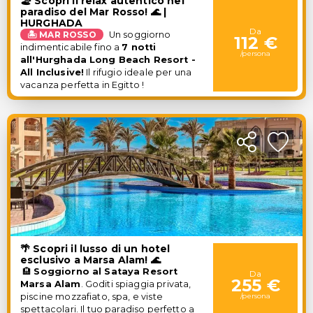
🏖️ Scopri il relax autentico nel
paradiso del Mar Rosso! 🌊 |
HURGHADA
Da
🏝️ MAR ROSSO
Un soggiorno
112 €
indimenticabile fino a
7 notti
/persona
all'Hurghada Long Beach Resort -
All Inclusive!
Il rifugio ideale per una
vacanza perfetta in Egitto !
🌴 Scopri il lusso di un hotel
esclusivo a Marsa Alam! 🌊
🏨
Soggiorno al
Sataya Resort
Da
255 €
Marsa Alam
.
Goditi spiaggia privata,
piscine mozzafiato, spa, e viste
/persona
spettacolari. Il tuo paradiso perfetto a