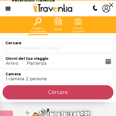
Recensioni Traventia
Pagina
Parchi
Hotel
Principale
tematici
Cercare
Dove ti piacerebbe viaggiare?
Giorni del tuo viaggio
Arrivo
|
Partenza
Camera
1 camera. 2 persone
Cercare
Tesori
I
Nostri