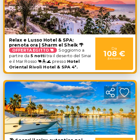
Relax e Lusso Hotel & SPA:
prenota ora | Sharm el Sheik 🌴
Da
OFFERTA EGITTO 🐫
Soggiorno a
108 €
partire da
5 notti
tra il deserto del Sinai
/persona
e il Mar Rosso 🐫🏝️🌊
presso
Hotel
Oriental Rivoli Hotel & SPA 4*.