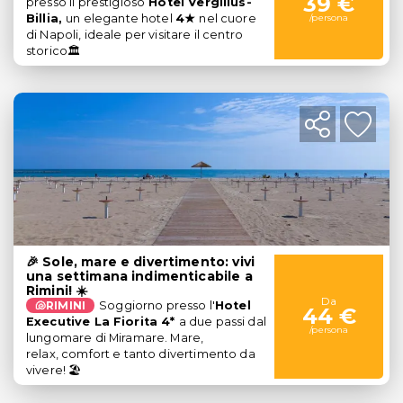
39 €
presso il prestigioso
Hotel Vergilius-
Billia,
un elegante hotel
4★
nel cuore
/persona
di Napoli, ideale per visitare il centro
storico🏛️
🎉 Sole, mare e divertimento: vivi
una settimana indimenticabile a
Rimini! ☀️
Da
🐚RIMINI
Soggiorno presso l'
Hotel
44 €
Executive La Fiorita 4*
a due passi dal
/persona
lungomare di Miramare. Mare,
relax, comfort e tanto divertimento da
vivere! 🏖️