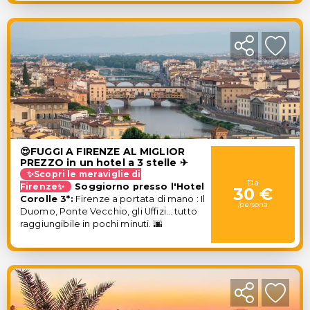
😍FUGGI A FIRENZE AL MIGLIOR
PREZZO in un hotel a 3 stelle ✈
✨Scopri le meraviglie di
Da
Firenze✨
Soggiorno presso l'Hotel
30 €
Corolle 3*:
Firenze a portata di mano : Il
/persona
Duomo, Ponte Vecchio, gli Uffizi… tutto
raggiungibile in pochi minuti.
🌆