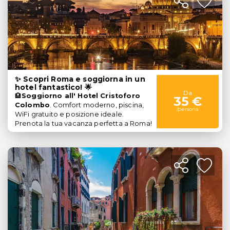
✨ Scopri Roma e soggiorna in un
hotel fantastico! 🌟
Da
🏨
Soggiorno all'
Hotel Cristoforo
35 €
Colombo
.
Comfort moderno, piscina,
/persona
WiFi gratuito e posizione ideale.
Prenota la tua vacanza perfetta a Roma!