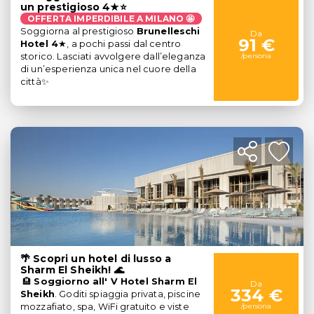
un prestigioso 4★⭐
OFFERTA IMPERDIBILE A MILANO 🤩
Soggiorna al prestigioso
Brunelleschi
Da
91 €
Hotel 4
★, a pochi passi dal centro
storico. Lasciati avvolgere dall’eleganza
/persona
di un’esperienza unica nel cuore della
città✨
🌴 Scopri un hotel di lusso a
Sharm El Sheikh! 🌊
🏨
Soggiorno all'
V Hotel Sharm El
Da
334 €
Sheikh
.
Goditi spiaggia privata, piscine
mozzafiato, spa, WiFi gratuito e viste
/persona