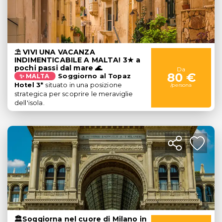
⛱️ VIVI UNA VACANZA
INDIMENTICABILE A MALTA! 3★ a
pochi passi dal mare 🌊
Da
80 €
✨ MALTA
Soggiorno al
Topaz
Hotel 3*
situato in una posizione
/persona
strategica per scoprire le meraviglie
dell'isola.
🏛️Soggiorna nel cuore di Milano in