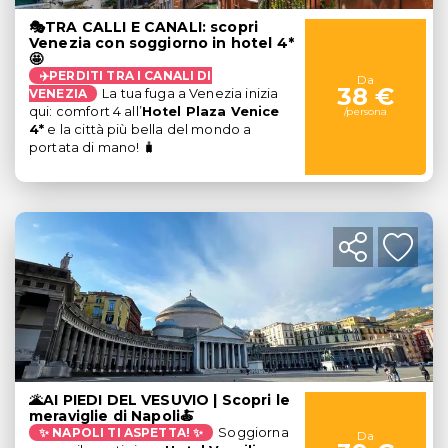
🎭TRA CALLI E CANALI: scopri
Venezia con soggiorno in hotel 4*
🤩
✈️PERDITI TRA I CANALI DI
Da
38 €
VENEZIA
La tua fuga a Venezia inizia
qui: comfort 4
all’
Hotel Plaza Venice
/persona
4*
e la città più bella del mondo a
portata di mano! 🧳
🌋AI PIEDI DEL VESUVIO | Scopri le
meraviglie di Napoli🍝
✨ NAPOLI TI ASPETTA! ✨
Soggiorna
Da