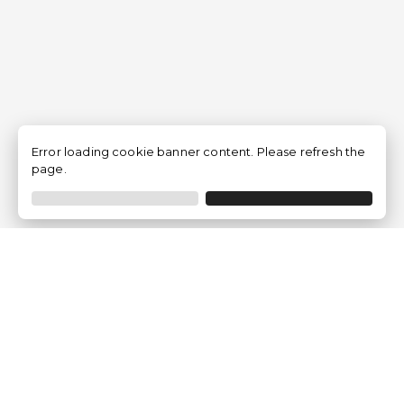
Error loading cookie banner content. Please refresh the
page.
Traventia.it
Chi siamo
Opinioni dei Clienti