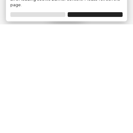
page.
Filtro
Traventia.it
Chi siamo
Opinioni dei Clienti
Termini Legali
Condizioni generali
Política sulla privacy
Politica dei Cookie
Gestisci le configurazioni dei cookie