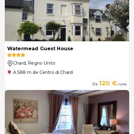
Watermead Guest House
Chard
, Regno Unito
A 588 m de Centro di Chard
120 €
Da
/ notte