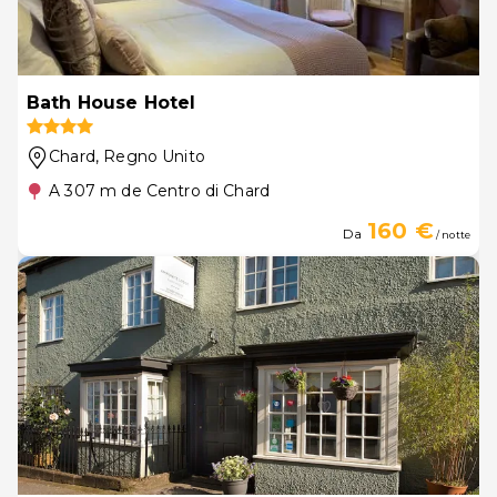
Bath House Hotel
Chard
, Regno Unito
A 307 m de Centro di Chard
160 €
Da
/ notte