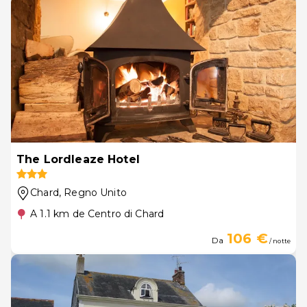
The Lordleaze Hotel
Chard
, Regno Unito
A 1.1 km de Centro di Chard
106 €
Da
/ notte