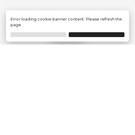
Error loading cookie banner content. Please refresh the
page.
Filtro
Traventia.it
Chi siamo
Opinioni dei Clienti
Termini Legali
Condizioni generali
Política sulla privacy
Politica dei Cookie