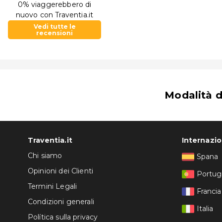
0% viaggerebbero di
nuovo con Traventia.it
Vedi tutte le
recensioni
Modalità 
Traventia.it
Internazi
Chi siamo
Spana
Opinioni dei Clienti
Portug
Termini Legali
Francia
Condizioni generali
Italia
Política sulla privacy