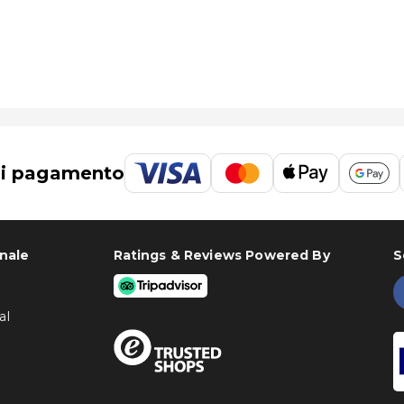
di pagamento
onale
Ratings & Reviews Powered By
S
al