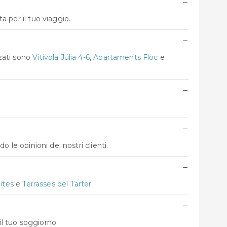
−
a per il tuo viaggio.
−
zzati sono
Vitivola Júlia 4-6
,
Apartaments Floc
e
−
−
do le opinioni dei nostri clienti.
−
ites
e
Terrasses del Tarter
.
−
il tuo soggiorno.