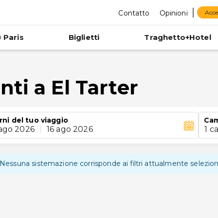
Contatto
Opinioni
Acce
 Paris
Biglietti
Traghetto+Hotel
ti a El Tarter
rni del tuo viaggio
Ca
 ago 2026
|
16 ago 2026
1 c
Nessuna sistemazione corrisponde ai filtri attualmente selezion