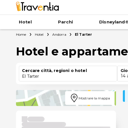
Hotel
Parchi
Disneyland®
Home
Hotel
Andorra
El Tarter
Hotel e appartamen
Cercare città, regioni o hotel
Gio
14
El Tarter
Mostrare la mappa