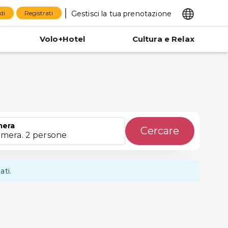
Gestisci la tua prenotazione
di
Registrati
Volo+Hotel
Cultura e Relax
mera
Cercare
amera. 2 persone
ati.