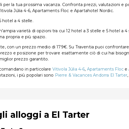
li per la tua prossima vacanza. Confronta prezzi, valutazioni e pos
Vitivola Júlia 4-6, Apartaments Floc e Apartahotel Nordic.
5 hotel a 4 stelle.
ampia varietà di opzioni tra cui 12 hotel a 3 stelle e 5 hotel a 4 s
na propria e più spazio.
otte, con un prezzo medio di 179€. Su Traventia puoi confrontare 
ia, prezzo e posizione per trovare esattamente ciò di cui hai bisog
miglior prezzo garantito.
 raccomandano in particolare
Vitivola Júlia 4-6
,
Apartaments Floc
e
otazioni, i più popolari sono
Pierre & Vacances Andorra El Tarter
 alloggi a El Tarter