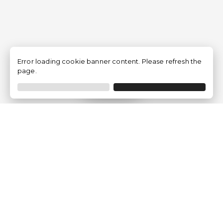
Error loading cookie banner content. Please refresh the
page.
Filtro
Traventia.it
Chi siamo
Opinioni dei Clienti
Termini Legali
Condizioni generali