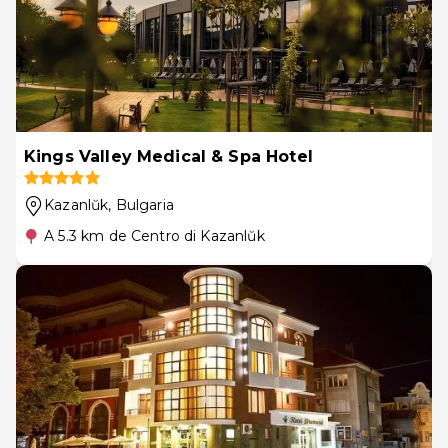
Kings Valley Medical & Spa Hotel
Kazanlŭk
, Bulgaria
A 5.3 km de Centro di Kazanlŭk