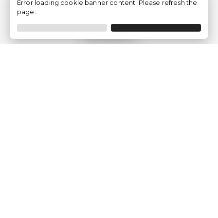
Error loading cookie banner content. Please refresh the
page.
Filtro
Traventia.it
Chi siamo
Opinioni dei Clienti
Termini Legali
Condizioni generali
Política sulla privacy
Politica dei Cookie
Gestisci le configurazioni dei cookie