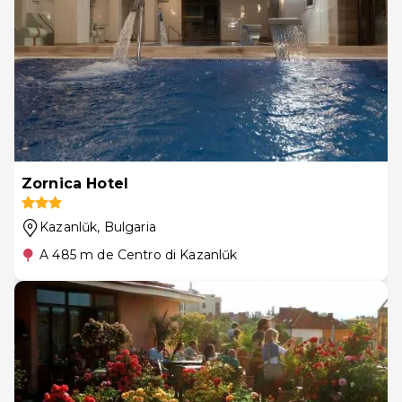
Zornica Hotel
Kazanlŭk
, Bulgaria
A 485 m de Centro di Kazanlŭk