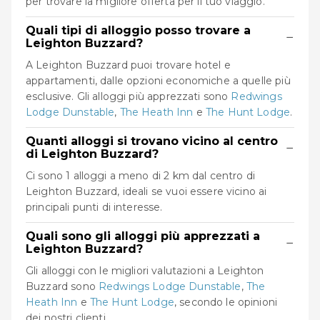
per trovare la migliore offerta per il tuo viaggio.
Quali tipi di alloggio posso trovare a
−
Leighton Buzzard?
A Leighton Buzzard puoi trovare hotel e
appartamenti, dalle opzioni economiche a quelle più
esclusive. Gli alloggi più apprezzati sono
Redwings
Lodge Dunstable
,
The Heath Inn
e
The Hunt Lodge
.
Quanti alloggi si trovano vicino al centro
−
di Leighton Buzzard?
Ci sono 1 alloggi a meno di 2 km dal centro di
Leighton Buzzard, ideali se vuoi essere vicino ai
principali punti di interesse.
Quali sono gli alloggi più apprezzati a
−
Leighton Buzzard?
Gli alloggi con le migliori valutazioni a Leighton
Buzzard sono
Redwings Lodge Dunstable
,
The
Heath Inn
e
The Hunt Lodge
, secondo le opinioni
dei nostri clienti.