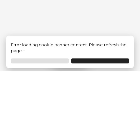
Error loading cookie banner content. Please refresh the
page.
Filtro
Traventia.it
Chi siamo
Opinioni dei Clienti
Termini Legali