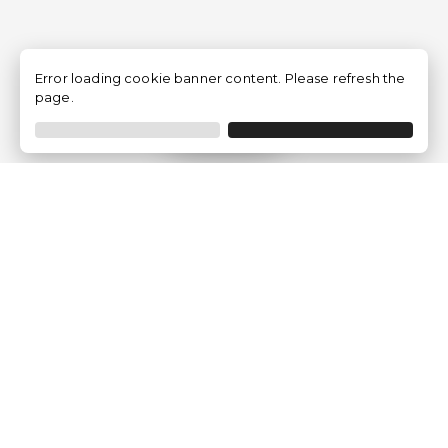
Error loading cookie banner content. Please refresh the
page.
Filtro
Traventia.it
Chi siamo
Opinioni dei Clienti
Termini Legali
Condizioni generali
Política sulla privacy