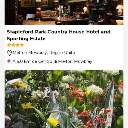
Stapleford Park Country House Hotel and
Sporting Estate
Melton Mowbray
, Regno Unito
A 6.0 km de Centro di Melton Mowbray