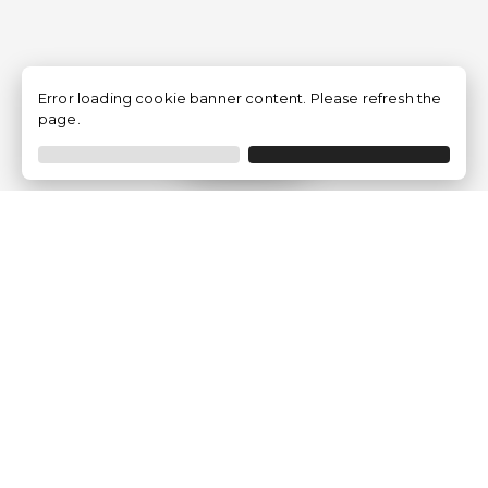
Error loading cookie banner content. Please refresh the
page.
Filtro
Traventia.it
Chi siamo
Opinioni dei Clienti
Termini Legali
Condizioni generali
Política sulla privacy