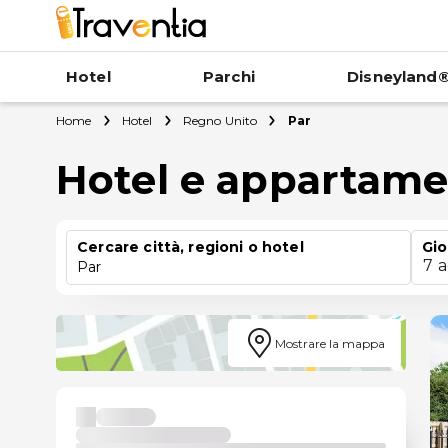
Hotel
Parchi
Disneyland®
Home
Hotel
Regno Unito
Par
Hotel e appartame
Cercare città, regioni o hotel
Gio
7 
Par
Mostrare la mappa