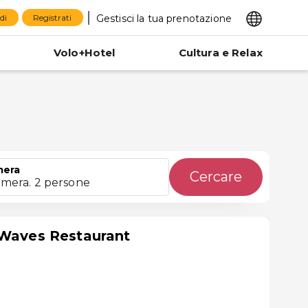
Gestisci la tua prenotazione
di
Registrati
Volo+Hotel
Cultura e Relax
era
Cercare
amera. 2 persone
 Waves Restaurant