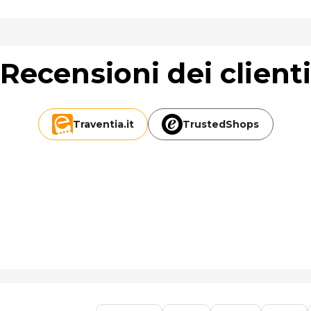
Recensioni dei client
Traventia.
it
TrustedShops