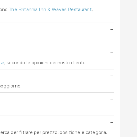
 sono
The Britannia Inn & Waves Restaurant
,
−
−
se
, secondo le opinioni dei nostri clienti.
−
soggiorno.
−
−
cerca per filtrare per prezzo, posizione e categoria.