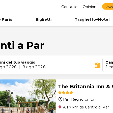
Contatto
Opinioni
Acce
 Paris
Biglietti
Traghetto+Hotel
nti a Par
rni del tuo viaggio
Cam
ago 2026
|
9 ago 2026
1 c
The Britannia Inn &
Par
, Regno Unito
A 1.7 km de Centro di Par