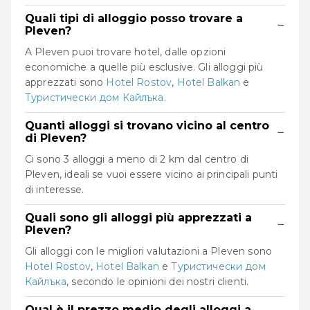
Quali tipi di alloggio posso trovare a
−
Pleven?
A Pleven puoi trovare hotel, dalle opzioni
economiche a quelle più esclusive. Gli alloggi più
apprezzati sono
Hotel Rostov
,
Hotel Balkan
e
Туристически дом Кайлъка
.
Quanti alloggi si trovano vicino al centro
−
di Pleven?
Ci sono 3 alloggi a meno di 2 km dal centro di
Pleven, ideali se vuoi essere vicino ai principali punti
di interesse.
Quali sono gli alloggi più apprezzati a
−
Pleven?
Gli alloggi con le migliori valutazioni a Pleven sono
Hotel Rostov
,
Hotel Balkan
e
Туристически дом
Кайлъка
, secondo le opinioni dei nostri clienti.
Qual è il prezzo medio degli alloggi a