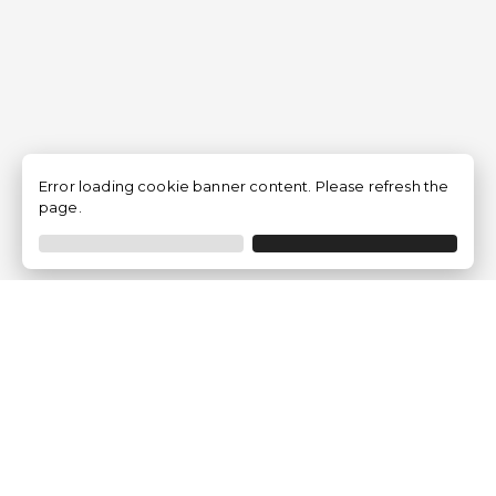
Error loading cookie banner content. Please refresh the
page.
Traventia.it
Chi siamo
Opinioni dei Clienti