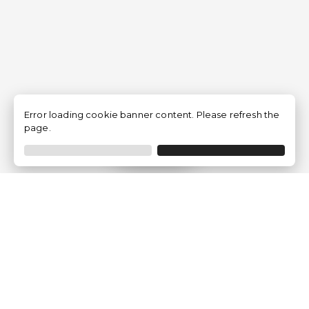
Error loading cookie banner content. Please refresh the
page.
Filtro
Traventia.it
Chi siamo
Opinioni dei Clienti