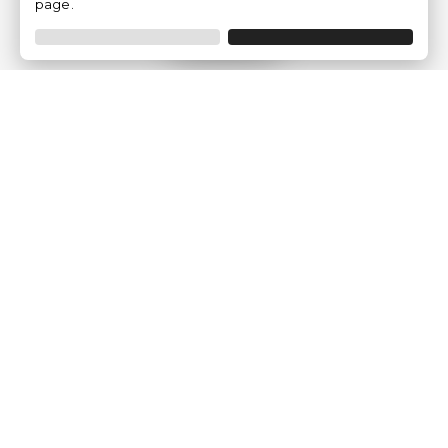
page.
Filtro
Traventia.it
Chi siamo
Opinioni dei Clienti
Termini Legali
Condizioni generali
Política sulla privacy
Politica dei Cookie
Gestisci le configurazioni dei cookie