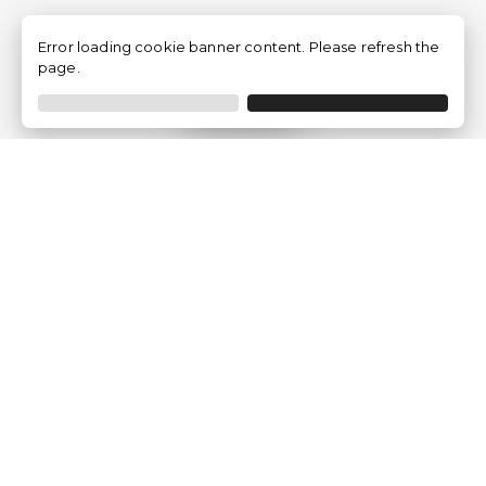
Error loading cookie banner content. Please refresh the
page.
Filtro
Traventia.it
Chi siamo
Opinioni dei Clienti
Termini Legali
Condizioni generali
Política sulla privacy
Politica dei Cookie