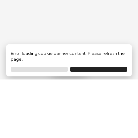
Error loading cookie banner content. Please refresh the
page.
Filtro
Traventia.it
Chi siamo
Opinioni dei Clienti