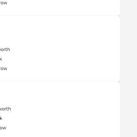
row
worth
k
row
worth
k
row