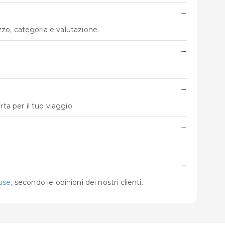
−
ezzo, categoria e valutazione.
−
−
ta per il tuo viaggio.
−
−
use
, secondo le opinioni dei nostri clienti.