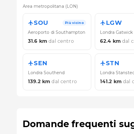
Area metropolitana (LON)
SOU
LGW
Più vicino
Aeroporto di Southampton
Londra Gatwick
31.6
km
dal centro
62.4
km
dal 
SEN
STN
Londra Southend
Londra Stanste
139.2
km
dal centro
141.2
km
dal 
Domande frequenti sug