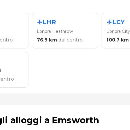
LHR
LCY
Londra Heathrow
Londra Cit
centro
76.9
km
dal centro
100.7
km
d
centro
li alloggi a Emsworth