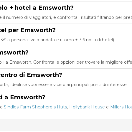
olo + hotel a Emsworth?
e il numero di viaggiatori, e confronta i risultati filtrando per pr
otel per Emsworth?
€ a persona (volo andata e ritorno + 3.6 notti di hotel).
Emsworth?
i a Emsworth. Confronta le opzioni per trovare la migliore offer
 centro di Emsworth?
h, ideali se vuoi essere vicino ai principali punti di interesse.
ati a Emsworth?
no
Sindles Farm Shepherd's Huts
,
Hollybank House
e
Millers Ho