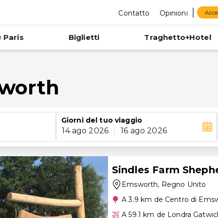
Contatto
Opinioni
Acce
 Paris
Biglietti
Traghetto+Hotel
sworth
Giorni del tuo viaggio
14 ago 2026
|
16 ago 2026
Sindles Farm Shephe
Emsworth
, Regno Unito
A 3.9 km de Centro di Ems
A 59.1 km de Londra Gatwic