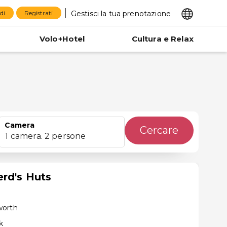
Gestisci la tua prenotazione
di
Registrati
Volo+Hotel
Cultura e Relax
Camera
Cercare
1 camera. 2 persone
rd's Huts
worth
k