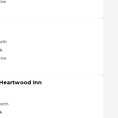
row
orth
ck
hrow
 Heartwood Inn
worth
ck