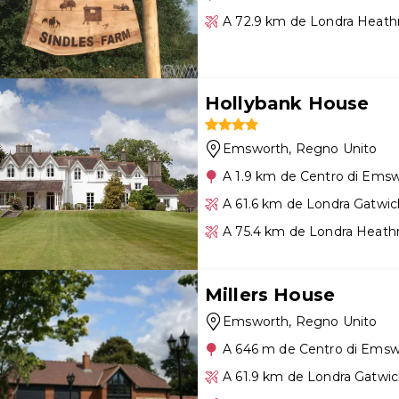
A 72.9 km de Londra Heat
Hollybank House
Emsworth
, Regno Unito
A 1.9 km de Centro di Ems
A 61.6 km de Londra Gatwic
A 75.4 km de Londra Heath
Millers House
Emsworth
, Regno Unito
A 646 m de Centro di Emsw
A 61.9 km de Londra Gatwic