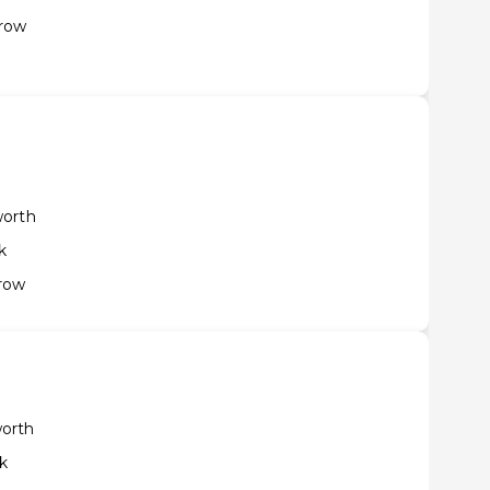
hrow
worth
k
row
orth
k