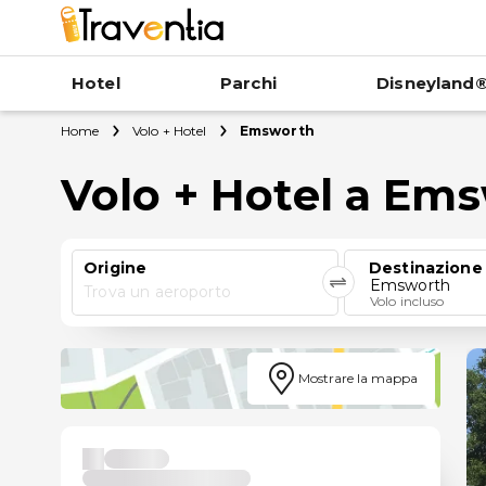
Hotel
Parchi
Disneyland®
Home
Volo + Hotel
Emsworth
Volo + Hotel a Em
Origine
Destinazione
Emsworth
Trova un aeroporto
Volo incluso
Mostrare la mappa