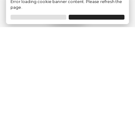
Error loading cookie banner content. Please refresh the
page.
Filtro
Traventia.it
Chi siamo
Opinioni dei Clienti
Termini Legali
Condizioni generali
Política sulla privacy
Politica dei Cookie
Gestisci le configurazioni dei cookie