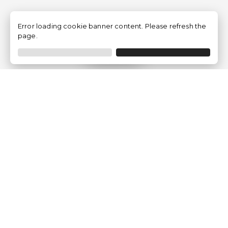
Error loading cookie banner content. Please refresh the
page.
Filtro
Traventia.it
Chi siamo
Opinioni dei Clienti
Termini Legali
Condizioni generali
Política sulla privacy
Politica dei Cookie