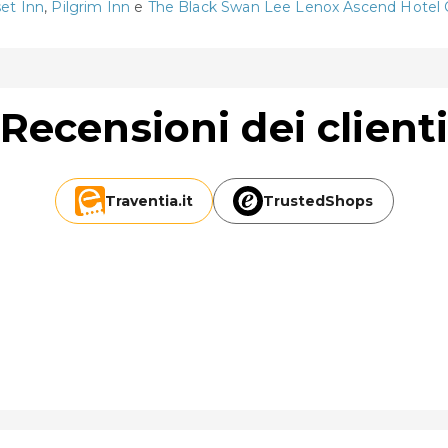
et Inn
,
Pilgrim Inn
e
The Black Swan Lee Lenox Ascend Hotel C
Recensioni dei client
Traventia.
it
TrustedShops