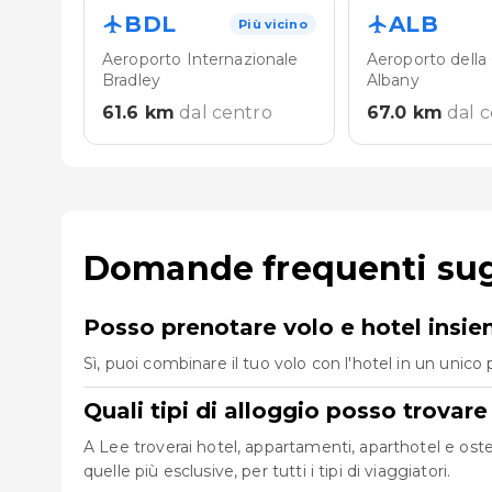
BDL
ALB
Più vicino
Aeroporto Internazionale
Aeroporto della
Bradley
Albany
61.6
km
dal centro
67.0
km
dal 
Domande frequenti sugl
Posso prenotare volo e hotel insi
Sì, puoi combinare il tuo volo con l'hotel in un uni
Quali tipi di alloggio posso trovare
A Lee troverai hotel, appartamenti, aparthotel e ostel
quelle più esclusive, per tutti i tipi di viaggiatori.