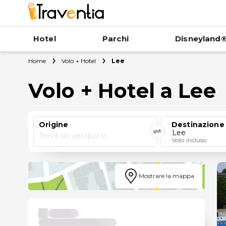
Hotel
Parchi
Disneyland®
Home
Volo + Hotel
Lee
Volo + Hotel a Lee
Origine
Destinazione
Lee
Trova un aeroporto
Volo incluso
Mostrare la mappa