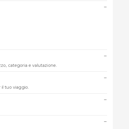
−
−
ezzo, categoria e valutazione.
−
il tuo viaggio.
−
−