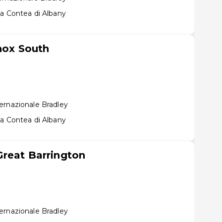
la Contea di Albany
enox South
ernazionale Bradley
la Contea di Albany
Great Barrington
ernazionale Bradley