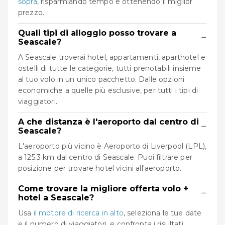
sopra
, risparmiando tempo e ottenendo il miglior
prezzo.
Quali tipi di alloggio posso trovare a
−
Seascale?
A Seascale troverai hotel, appartamenti, aparthotel e
ostelli di tutte le categorie, tutti prenotabili insieme
al tuo volo in un unico pacchetto. Dalle opzioni
economiche a quelle più esclusive, per tutti i tipi di
viaggiatori.
A che distanza è l'aeroporto dal centro di
−
Seascale?
L'aeroporto più vicino è Aeroporto di Liverpool (LPL),
a 125.3 km dal centro di Seascale. Puoi filtrare per
posizione per trovare hotel vicini all'aeroporto.
Come trovare la migliore offerta volo +
−
hotel a Seascale?
Usa
il motore di ricerca in alto
, seleziona le tue date
e il numero di viaggiatori, e confronta i risultati