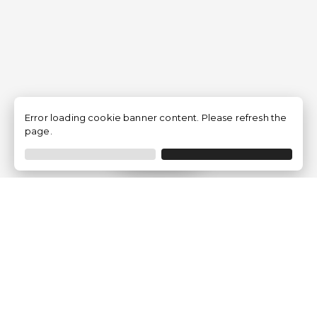
Error loading cookie banner content. Please refresh the
page.
Filtro
Traventia.it
Chi siamo
Opinioni dei Clienti