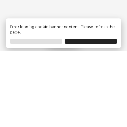
Error loading cookie banner content. Please refresh the
page.
Filtro
Traventia.it
Chi siamo
Opinioni dei Clienti
Termini Legali
Condizioni generali
Política sulla privacy