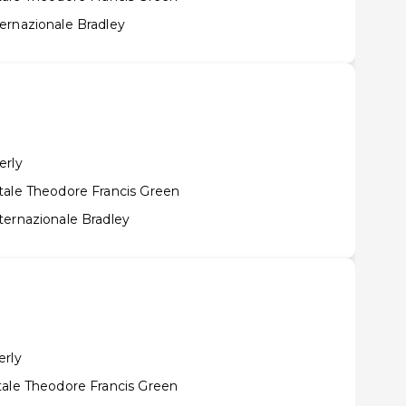
ernazionale Bradley
erly
tale Theodore Francis Green
ternazionale Bradley
erly
tale Theodore Francis Green