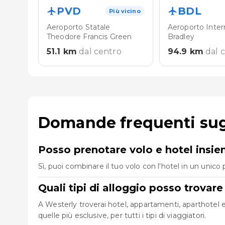
PVD
BDL
Più vicino
Aeroporto Statale
Aeroporto Inter
Theodore Francis Green
Bradley
51.1
km
dal centro
94.9
km
dal 
Domande frequenti sugl
Posso prenotare volo e hotel insi
Sì, puoi combinare il tuo volo con l'hotel in un uni
Quali tipi di alloggio posso trovar
A Westerly troverai hotel, appartamenti, aparthotel e 
quelle più esclusive, per tutti i tipi di viaggiatori.