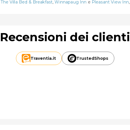
o
The Villa Bed & Breakfast
,
Winnapaug Inn
e
Pleasant View Inn
Recensioni dei client
Traventia.
it
TrustedShops