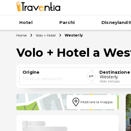
Hotel
Parchi
Disneyland®
Home
Volo + Hotel
Westerly
Volo + Hotel a Wes
Origine
Destinazione
Westerly
Trova un aeroporto
Volo incluso
Mostrare la mappa