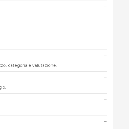
−
−
ezzo, categoria e valutazione.
−
gio.
−
−