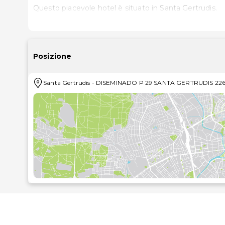
Questo piacevole hotel è situato in Santa Gertrudis.
Posizione
Santa Gertrudis
-
DISEMINADO P 29 SANTA GERTRUDIS 22