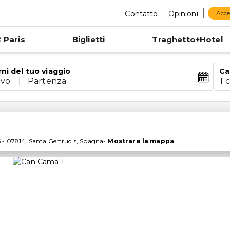
Contatto
Opinioni
Acce
 Paris
Biglietti
Traghetto+Hotel
rni del tuo viaggio
Ca
ivo
|
Partenza
1 
6
-
07814
,
Santa Gertrudis
,
Spagna
-
Mostrare la mappa