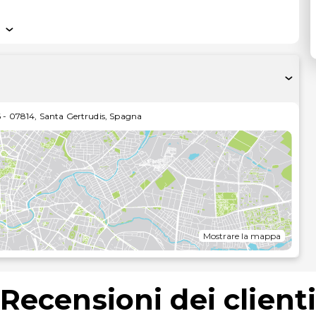
6
-
07814
,
Santa Gertrudis
,
Spagna
Mostrare la mappa
Recensioni dei client