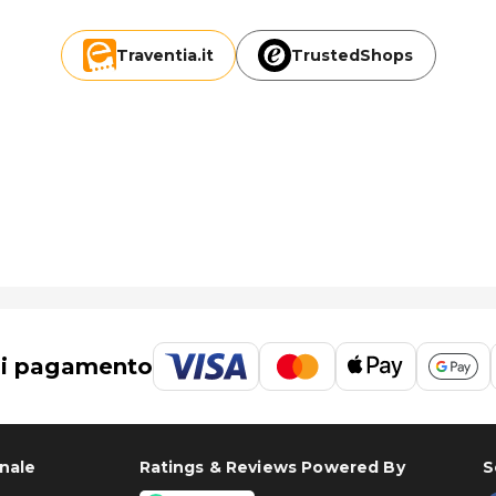
Traventia.
it
TrustedShops
di pagamento
onale
Ratings & Reviews Powered By
S