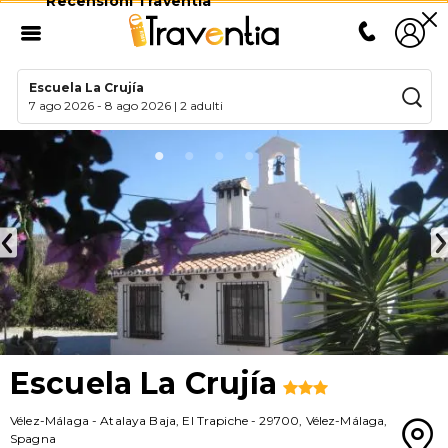
Recensioni Traventia
Escuela La Crujía
7 ago 2026
-
8 ago 2026
|
2 adulti
Escuela La Crujía
Vélez-Málaga
-
Atalaya Baja, El Trapiche
-
29700
,
Vélez-Málaga
,
Spagna