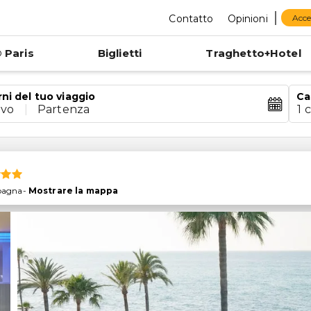
Contatto
Opinioni
Acce
 Paris
Biglietti
Traghetto+Hotel
rni del tuo viaggio
Ca
ivo
|
Partenza
1 
pagna
-
Mostrare la mappa