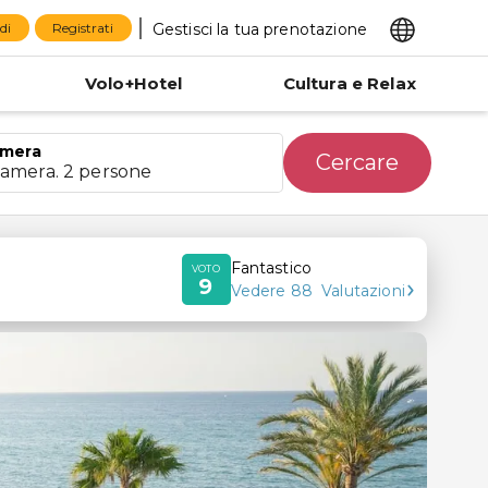
Gestisci la tua prenotazione
di
Registrati
Volo+Hotel
Cultura e Relax
mera
Cercare
camera. 2 persone
Fantastico
VOTO
9
Vedere
88
Valutazioni