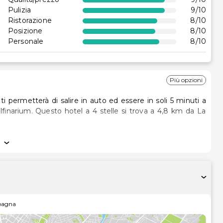
Pulizia
9
/10
Ristorazione
8
/10
Posizione
8
/10
Personale
8
/10
Più opzioni
i permetterà di salire in auto ed essere in soli 5 minuti a
va a 4,8 km da La
ta della struttura, complete di minibar e TV al plasma. Le
onsente di restare connesso con il mondo, mentre la TV con
n po' di svago. Il bagno in camera dispone di vasca, set di
 una delle 2 piscine all'aperto disponibili in loco. In questo
pagna
lone di parrucchiere e negozi in loco. Gli ospiti potranno
 (con supplemento).