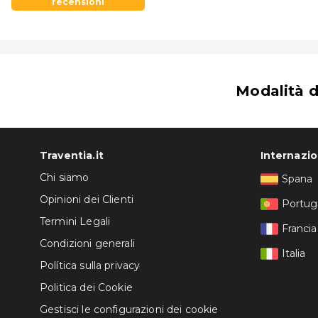
recensioni
Selwo Marina Delfinarium: 2,3 km
Templo Hindú: 2,5 km
Torrequebrada Golf Club: 2,6 km
Parco divertimenti Tivoli World: 3 km
Teleferica di Benalmádena: 3,1 km
Sea-Life: 3,4 km
Modalità 
Centro commerciale Puerto Marina Shopping: 3,4 k
Sea Life Centre: 3,5 km
L'aeroporto più comodo per raggiungere Estival Torr
Traventia.it
Internazi
Chi siamo
Spana
Opinioni dei Clienti
Portug
Termini Legali
Francia
Condizioni generali
Italia
Política sulla privacy
Politica dei Cookie
Gestisci le configurazioni dei cookie