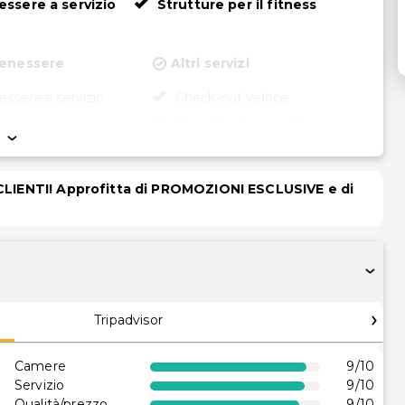
ssere a servizio
Strutture per il fitness
Benessere
Altri servizi
ssere a servizio
Check-out veloce
Cassetta di sicurezza in
ionale all'aperto
reception
 bambini
Personale multilingue
 CLIENTI! Approfitta di PROMOZIONI ESCLUSIVE e di
Noleggio biciclette in loco
Servizio lavanderia
Servizio di lavanderia/lavaggio
i
a secco
r il fitness
ervizi bancari
Tripadvisor
Camere
9
/10
Servizio
9
/10
Qualità/prezzo
9
/10