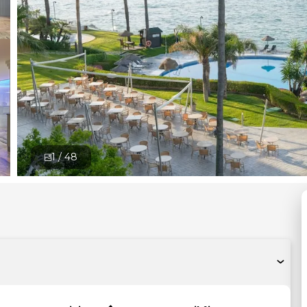
1 /
48