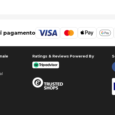
di pagamento
m
equebrada è Málaga (AGP): 18,6 km
onale
Ratings & Reviews Powered By
S
al