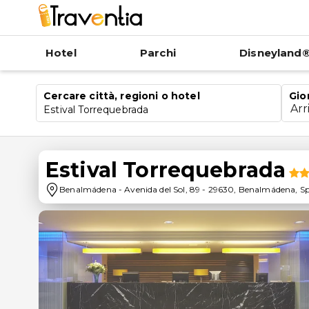
Hotel
Parchi
Disneyland®
Cercare città, regioni o hotel
Gio
Arr
Estival Torrequebrada
Estival Torrequebrada
Benalmádena
-
Avenida del Sol, 89
-
29630
,
Benalmádena
,
S