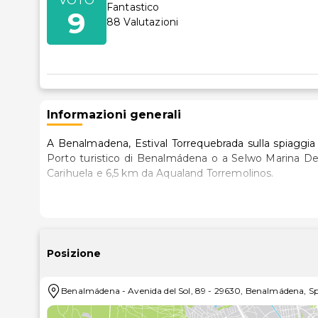
VOTO
Fantastico
9
88
Valutazioni
Informazioni generali
A Benalmadena, Estival Torrequebrada sulla spiaggia t
Porto turistico di Benalmádena o a Selwo Marina Delfinarium. Questo hotel a 4 stelle si tro
Carihuela e 6,5 km da Aqualand Torremolinos.
Rilassati in una delle 350 camere con aria condiziona
camere sono dotate di balcone. L'Wi-Fi gratuito ti c
canali canali satellitari è l'ideale per concedersi u
cortesia gratuiti e asciugacapelli.
Posizione
Prova il brivido del gioco al casinò oppure rilassati in
Benalmádena
-
Avenida del Sol, 89
-
29630
,
Benalmádena
,
S
hotel potrai inoltre contare su Wi-Fi gratuito, un sa
raggiungere le vicine attrazioni con la navetta locale