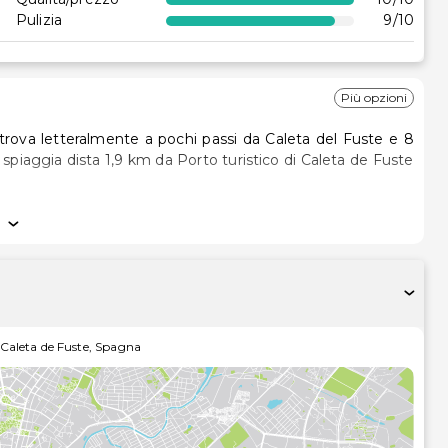
lle
Pulizia
9
/10
Più opzioni
 trova letteralmente a pochi passi da Caleta del Fuste e 8
223 camere della struttura, dotate di aria condizionata e
li via satellite è l'ideale per concedersi un po' di svago,
tatto con il mondo. I comfort includono telefoni, casseforti
 attendono massaggi, trattamenti per il corpo e trattamenti
Caleta de Fuste
,
Spagna
ampia gamma di servizi, che includono una piscina all'aperto,
oltre, di il Wi-Fi gratuito, servizi di concierge e una sala
vicine attrazioni con la navetta locale (con supplemento).
rostars Las Salinas, o approfitta di uno snack bar in loco.