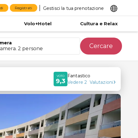
Gestisci la tua prenotazione
di
Registrati
Volo+Hotel
Cultura e Relax
mera
Cercare
camera. 2 persone
Fantastico
VOTO
9,3
Vedere
2
Valutazioni