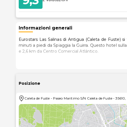
9,3
sedia a rote
Informazioni generali
Eurostars Las Salinas di Antigua (Caleta de Fuste) si
minuti a piedi da Spiaggia la Guirra. Questo hotel sulla spiaggia dista 1,9 km da Porto turistico di Caleta de Fuste
e 2,6 km da Centro Comercial Atlántico.
Regalati un soggiorno indimenticabile in una delle 
cucina con frigorifero e microonde. La TV LCD con cana
mentre il Wi-Fi gratuito ti consente di restare in con
e scrivanie.
Posizione
Rilassati presso la spa con servizi completi, dove ti
Caleta de Fuste
-
Paseo Maritimo S/N Caleta de Fuste
-
35610
,
per il viso. Il divertimento è assicurato, grazie ad un'
un bagno turco e una palestra. Questo hotel dispone, in
giochi/videogiochi. Gli ospiti potranno raggiungere le 
Visita Restaurante Eurostars Las, il ristorante di Eu