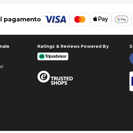
s Salinas è Aeroporto di Fuerteventura (FUE): 8,8 km
di pagamento
onale
Ratings & Reviews Powered By
S
al