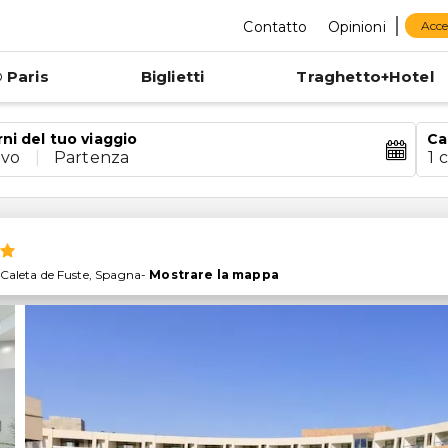
Contatto
Opinioni
Acce
 Paris
Biglietti
Traghetto+Hotel
rni del tuo viaggio
Ca
ivo
|
Partenza
1 
Caleta de Fuste
,
Spagna
-
Mostrare la mappa