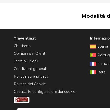
Stadio di Antigua: 17,8 km
L'aeroporto più comodo per raggiungere Eurostars La
Modalità 
Traventia.it
Internazi
Chi siamo
Spana
Opinioni dei Clienti
Portug
Termini Legali
Francia
Condizioni generali
Italia
Política sulla privacy
Politica dei Cookie
Gestisci le configurazioni dei cookie