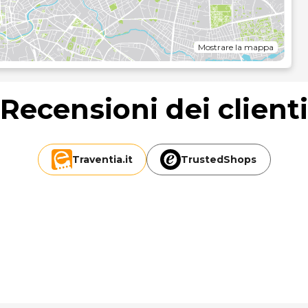
lounge e un bar a bordo piscina. La colazione a buffet è
lle ore 10:30.
izio di lavanderia e lavaggio a secco e una reception aperta
Mostrare la mappa
 loco.
di 0,1 chilometri.
Recensioni dei client
Traventia.
it
TrustedShops