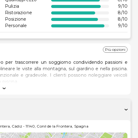
Pulizia
9
/10
Ristorazione
8
/10
Posizione
8
/10
Personale
9
/10
Più opzioni
er trascorrere un soggiorno condividendo passioni e
neare le viste alla montagna, sul giardino e nella piscina.
zionale e gradevole. I clienti possono noleggiare veicoli
 piscina.
ontera, Cádiz
-
11140
,
Conil de la Frontera
,
Spagna