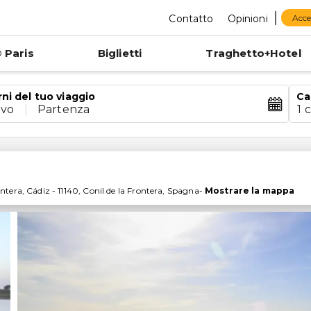
Contatto
Opinioni
Acce
 Paris
Biglietti
Traghetto+Hotel
rni del tuo viaggio
Ca
ivo
|
Partenza
1 
ontera, Cádiz
-
11140
,
Conil de la Frontera
,
Spagna
-
Mostrare la mappa