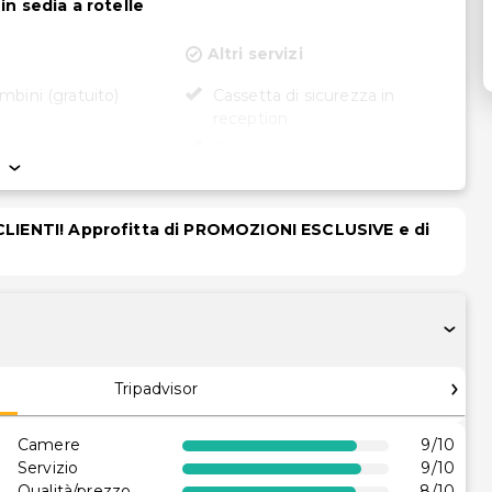
in sedia a rotelle
Altri servizi
mbini (gratuito)
Cassetta di sicurezza in
reception
Personale multilingue
tà
in sedia a rotelle
 CLIENTI! Approfitta di PROMOZIONI ESCLUSIVE e di
ccessibile in sedia
sul posto
in sedia a rotelle
Tripadvisor
Camere
9
/10
Servizio
9
/10
Qualità/prezzo
8
/10