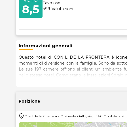
VOTO
Favoloso
8,5
499
Valutazioni
Informazioni generali
Questo hotel di CONIL DE LA FRONTERA è idoneo p
momenti di diversione con la famiglia. Sono da sottoli
Le sue 197 camere offrono ai clienti un ambiente fun
nello stesso hotel. Completano le installazioni Sdraio in
Posizione
Conil de la Frontera
-
C. Fuente Gallo, s/n, 11140 Conil de la Fr