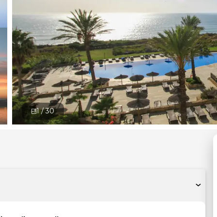
1 /
30