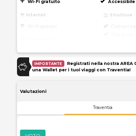
Wi-Fi gratuito
Accessibile 
Internet
Strutture
Wi-Fi gratuito
Club per ba
Sala giochi
Parcheggio
Accessibili
Parcheggio (a pagamento)
Accessibile 
Registrati nella nostra AREA
IMPORTANTE
Piscina e Benessere
Reception a
una Wallet per i tuoi viaggi con Traventia!
a rotelle
Piscina per bambini
Ristorante 
accessibile 
Valutazioni
Traventia