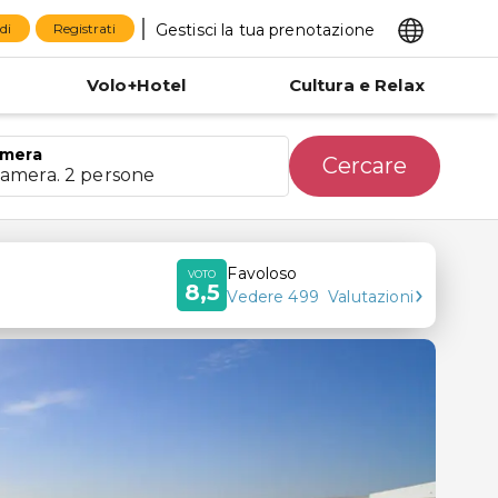
Gestisci la tua prenotazione
di
Registrati
Volo+Hotel
Cultura e Relax
mera
Cercare
camera. 2 persone
Favoloso
VOTO
8,5
Vedere
499
Valutazioni