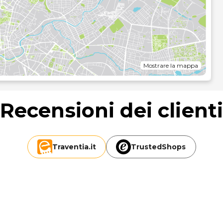
Mostrare la mappa
Recensioni dei client
Traventia.
it
TrustedShops