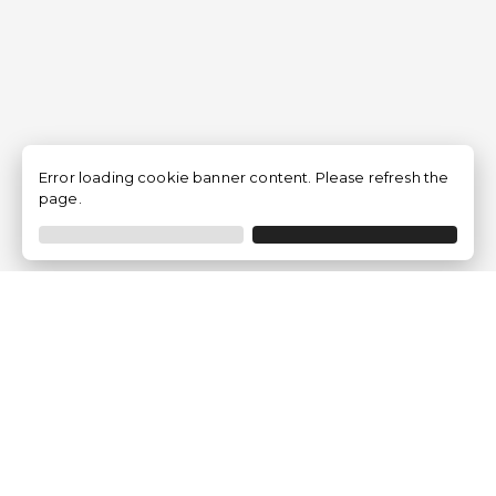
Error loading cookie banner content. Please refresh the
page.
Traventia.it
Chi siamo
Opinioni dei Clienti