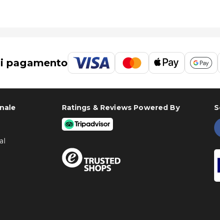
L'aeroporto più comodo per raggiungere Hotel Best Sabinal è Almería (LEI): 42,1 km
di pagamento
onale
Ratings & Reviews Powered By
S
al