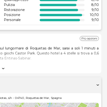
Pulizia
8
/10
Ristorazione
9
/10
Posizione
10
/10
Personale
9
/10
Più opzioni
sul lungomare di Roquetas de Mar, sarai a soli 1 minuti a
o hotel a 4 stelle si trova a 0,6
a Entinas-Sabinar.
ste di aria condizionata e minibar: ti sentirai subito a casa.
i consente di restare connesso con il mondo, mentre la TV
si un po' di svago. I bagni dispongono di vasca o doccia e
a i servizi ricreativi disponibili, che includono uno scivolo
otas, s/n
-
04740
,
Roquetas de Mar
,
Spagna
i gratuito e servizi di concierge.