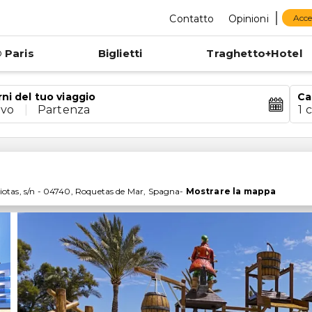
Contatto
Opinioni
Acce
 Paris
Biglietti
Traghetto+Hotel
rni del tuo viaggio
Ca
ivo
|
Partenza
1 
otas, s/n
-
04740
,
Roquetas de Mar
,
Spagna
-
Mostrare la mappa