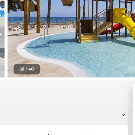
1 /
40