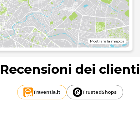
relibati piatti, nonché di un'ampia scelta di snack al
cante? Troverai un bar a bordo piscina e 2 bar/lounge.
personale poliglotta e deposito bagagli. Il un parcheggio (a
di 0,1 chilometri.
Mostrare la mappa
Recensioni dei client
Traventia.
it
TrustedShops