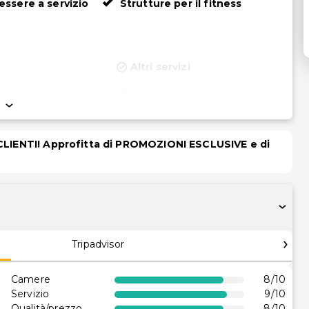
ssere a servizio
Strutture per il fitness
Altri servizi
mbini (gratuito)
Cassetta di sicurezza in
reception
r il fitness
Personale multilingue
 CLIENTI! Approfitta di PROMOZIONI ESCLUSIVE e di
Servizio lavanderia
tà
in sedia a rotelle
à in camera (in
ezionate)
ccessibile in sedia
Tripadvisor
sul posto
Camere
8
/10
in sedia a rotelle
Servizio
9
/10
Qualità/prezzo
8
/10