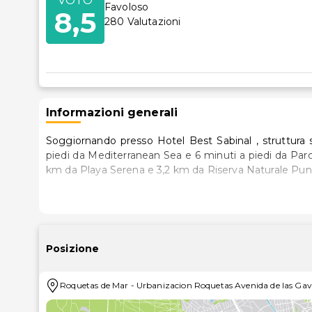
VOTO
Favoloso
8,5
280
Valutazioni
Informazioni generali
Soggiornando presso Hotel Best Sabinal , struttura 
piedi da Mediterranean Sea e 6 minuti a piedi da Parco giochi Castor Park. Quest
km da Playa Serena e 3,2 km da Riserva Naturale Punt
Scegli una delle 515 camere della struttura, tutte provvi
Le camere sono dotate di balcone. L'Wi-Fi gratuito t
con canali canali satellitari è l'ideale per conceder
asciugacapelli.
Posizione
Rilassati in una delle 2 piscine all'aperto e scegli tr
Roquetas de Mar
-
Urbanizacion Roquetas Avenida de las Gavi
acquatico e una sauna. Questo hotel offre, inoltre, Wi-F