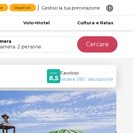
Gestisci la tua prenotazione
di
Registrati
Volo+Hotel
Cultura e Relax
mera
Cercare
camera. 2 persone
Favoloso
VOTO
8,5
Vedere
280
Valutazioni