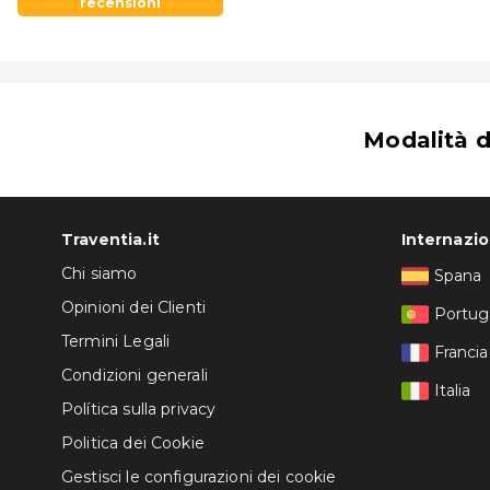
recensioni
Club Nautico de Almerimar: 23 km
Modalità 
Traventia.it
Internazi
Chi siamo
Spana
Opinioni dei Clienti
Portug
Termini Legali
Francia
Condizioni generali
Italia
Política sulla privacy
Politica dei Cookie
Gestisci le configurazioni dei cookie