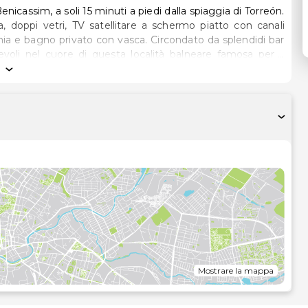
icassim, a soli 15 minuti a piedi dalla spiaggia di Torreón.
 doppi vetri, TV satellitare a schermo piatto con canali
vato con vasca. Circondato da splendidi bar
evoli nel cuore di questa località balneare famosa per il
spettano le Isole Columbretes, piccolo arcipelago apprezzato
Mostrare la mappa