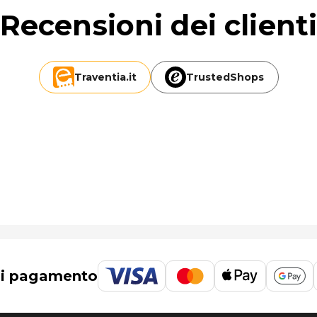
Recensioni dei client
Traventia.
it
TrustedShops
di pagamento