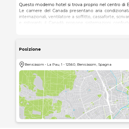
Questo moderno hotel si trova proprio nel centro di Ben
Le camere del Canada presentano aria condizionata,
internazionali, ventilatore a soffitto, cassaforte, scrivania e bagno pri
e ristoranti, il Canadá propone sistemazioni confort
festival annuale di musica FIB. Potrete approfittare delle spiagge locali e dedicarvi ai numerosi sport acquatici
praticabili lungo le vicine coste, mentre al largo vi a
dagli amanti delle immersioni.
Posizione
Benicàssim
-
La Pau, 1
-
12560
,
Benicàssim
,
Spagna