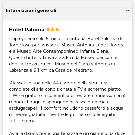
Altri servizi
Informazioni generali
Cassetta di sicurezza in reception
Servizio lavanderia
Hotel Paloma
Servizio di lavanderia/lavaggio a secco
Impiegherai solo 5 minuti in auto da Hotel Paloma di
Tomelloso per arrivare a Museo Antonio López Torres
e a Museo Arte Contemporáneo Infanta Elena.
Questo hotel si trova a 2,3 km da Museo dei carri e
degli attrezzi agricoli Museo del Carro y Aperos de
Labranza e 9,1 km da Casa de Medrano.
Rilassati in una delle 44 camere della struttura,
complete di aria condizionata e TV a schermo piatto.
L'Wi-Fi gratuito ti consentirà di restare connesso con il
mondo. I bagni dispongono di vasca o doccia e
asciugacapelli. I comfort includono casseforti e acqua
minerale gratuita, mentre le pulizie sono eseguite
tutti i giorni.
Avrai a disposizione una terrazza e un giardino da dove