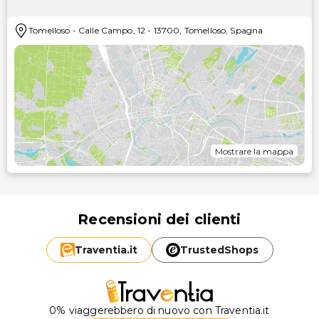
Tomelloso
-
Calle Campo, 12
-
13700
,
Tomelloso
,
Spagna
Mostrare la mappa
Recensioni dei clienti
Traventia.
it
TrustedShops
0% viaggerebbero di nuovo con Traventia.it