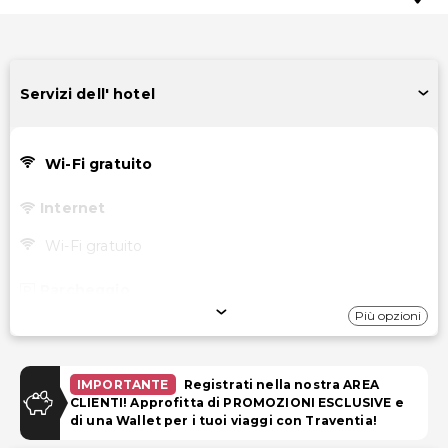
Servizi dell' hotel
Wi-Fi gratuito
Internet
Wi-Fi gratuito
Parcheggio
Più opzioni
Parcheggio (a pagamento)
Strutture
IMPORTANTE
Registrati nella nostra AREA
CLIENTI! Approfitta di PROMOZIONI ESCLUSIVE e
TV nelle aree comuni
di una Wallet per i tuoi viaggi con Traventia!