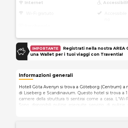
Internet
Accessibili
Wi-Fi gratuito
Accessibile 
no
Parcheggio
Parcheggio (a pagamento)
Garage
Registrati nella nostra AREA
IMPORTANTE
una Wallet per i tuoi viaggi con Traventia!
Informazioni generali
Hotell Göta Avenyn si trova a Göteborg (Centrum) a 
di Liseberg e Scandinavium. Questo hotel si trova a 1 km da Universeum e 1,1 km da Stadio Nya Ullevi..Nelle 58
camere della struttura ti sentirai come a casa. L'Wi-
Sono disponibili pulizie eseguite servizio di pulizie 
disposizione una terrazza da dove ammirare il paesagg
con il tuo drink preferito! Presso questa struttura troverai
buffet è servita gratuitamente dalle ore 6:30 alle ore 9: