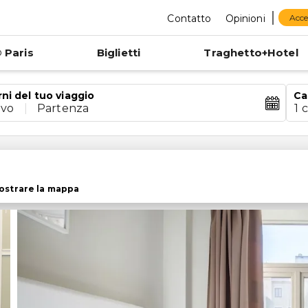
Contatto
Opinioni
Acce
 Paris
Biglietti
Traghetto+Hotel
rni del tuo viaggio
Ca
ivo
|
Partenza
1 
ostrare la mappa