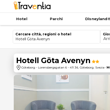
Hotel
Parchi
Disneyland®
Cercare città, regioni o hotel
Gio
Arr
Hotell Göta Avenyn
Hotell Göta Avenyn
Göteborg
-
Lorensbergsgatan 6
-
411 36
,
Göteborg
,
Svezia
-
M