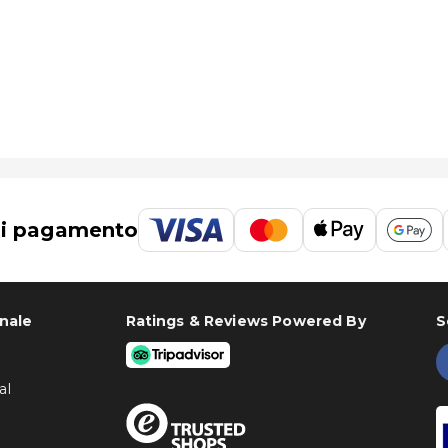
di pagamento
onale
Ratings & Reviews Powered By
S
al