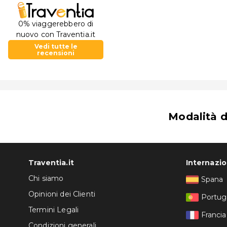
0% viaggerebbero di
nuovo con Traventia.it
Vedi tutte le
recensioni
Modalità 
Traventia.it
Internazi
Chi siamo
Spana
Opinioni dei Clienti
Portug
Termini Legali
Francia
Condizioni generali