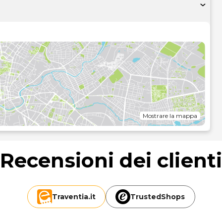
k-out veloce e ascensore. Il un parcheggio (a pagamento) è
un'approssimazione di 0,1 chilometri.
e Rohsska: 0,3 km
Mostrare la mappa
Recensioni dei client
GOT-Landvetter): 23,8 km
Traventia.
it
TrustedShops