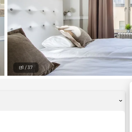
1 /
37