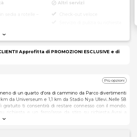
tà
Altri servizi
in sedia a rotelle –
Check-out veloce
Servizio di pulizia su richiesta
Servizio lavanderia
Check-in veloce
 CLIENTI! Approfitta di PROMOZIONI ESCLUSIVE e di
Più opzioni
meno di un quarto d'ora di cammino da Parco divertimenti
Fi gratuito ti consentirà di restare connesso con il mondo.
su richiesta e un ferro/asse da stiro su richiesta..Avrai a
io, nonché Wi-Fi gratuito..Concludi la giornata in bellezza
 un bar/lounge davvero fantastico. La colazione a
30 nei giorni feriali e dalle ore 7:30 alle ore 10:00 nel fine