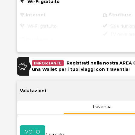
Wi-Fi gratuito
Internet
Strutture
Wi-Fi gratuito
Sale riunion
TV nelle a
Parcheggio
Accessibili
Tariffe scontate per il
parcheggio esterno
Accessibilit
Registrati nella nostra AREA
IMPORTANTE
camere sel
una Wallet per i tuoi viaggi con Traventia!
Reception a
a rotelle
Valutazioni
Traventia
VOTO
Normale