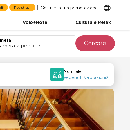
Gestisci la tua prenotazione
di
Registrati
Volo+Hotel
Cultura e Relax
mera
Cercare
camera. 2 persone
Normale
VOTO
6,8
Vedere
1
Valutazioni