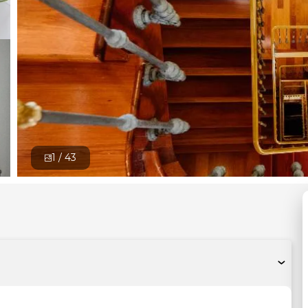
1 /
43