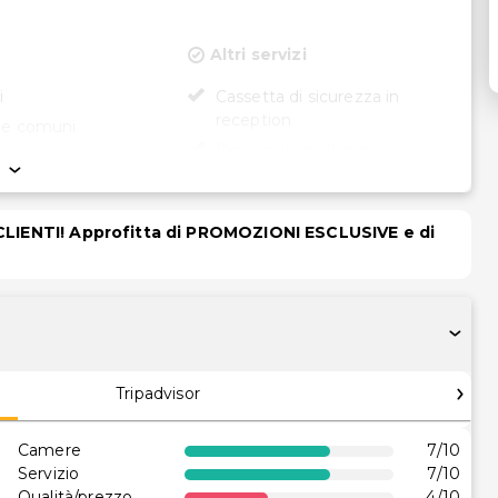
Altri servizi
i
Cassetta di sicurezza in
reception
ree comuni
Personale multilingue
tà
Servizio lavanderia
Servizio di lavanderia/lavaggio
à in camera (in
 CLIENTI! Approfitta di PROMOZIONI ESCLUSIVE e di
a secco
ezionate)
ccessibile in sedia
Tripadvisor
Camere
7
/10
Servizio
7
/10
Qualità/prezzo
4
/10