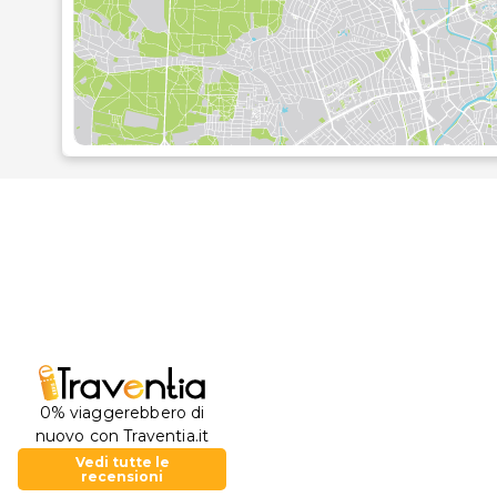
riscaldamento regolabile autonomamente, cassetta 
è possibile richiedere un letto aggiuntivo.La colazione
possono essere scelte à la carte. L'offerta culinaria p
prenotare con trattamento di mezza pensione o pen
0% viaggerebbero di
nuovo con Traventia.it
Vedi tutte le
recensioni