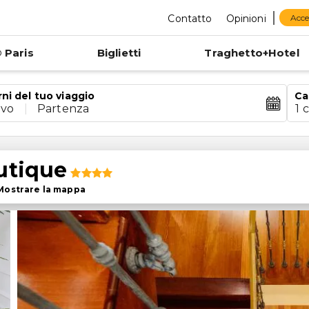
Contatto
Opinioni
Acce
 Paris
Biglietti
Traghetto+Hotel
rni del tuo viaggio
Ca
ivo
|
Partenza
1 
utique
Mostrare la mappa