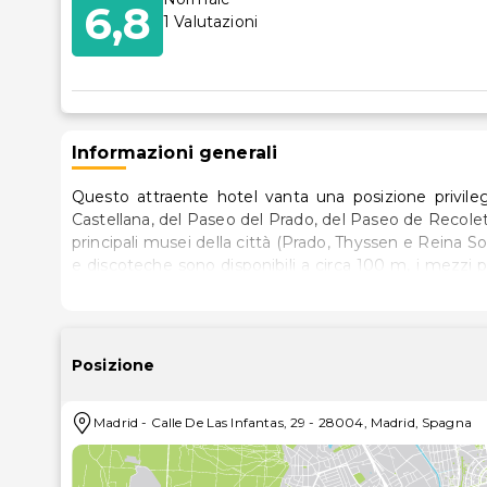
6,8
1
Valutazioni
Informazioni generali
Questo attraente hotel vanta una posizione privilegi
Castellana, del Paseo del Prado, del Paseo de Recoletos
principali musei della città (Prado, Thyssen e Reina Sof
e discoteche sono disponibili a circa 100 m, i mezzi p
10 minuti a piedi si raggiunge un parco. La stazione fer
nel 1882 e ristrutturato nel 2005, questo hotel è
climatizzato, si sviluppa su 4 piani e dispone di un t
ore su 24, cassetta di sicurezza, ascensori, sale loun
Posizione
Una caffetteria, un bar e un ristorante climatizzato c
assicurano una variegata offerta gastronomica. Gli os
Madrid
-
Calle De Las Infantas, 29
-
28004
,
Madrid
,
Spagna
camera e servizio di assistenza medica nonché dell'
arredate con gusto. Dispongono di bagno con asciuga
accesso gratuito a Internet, TV via satellite/via 