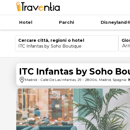
Hotel
Parchi
Disneyland®
Cercare città, regioni o hotel
Gio
Arr
ITC Infantas by Soho Boutique
ITC Infantas by Soho Bo
Madrid
-
Calle De Las Infantas, 29
-
28004
,
Madrid
,
Spagna
-