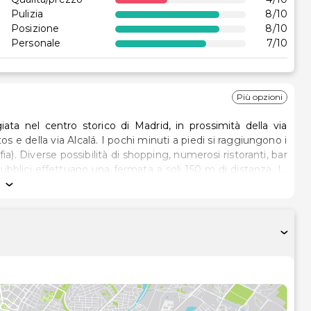
Pulizia
8
/10
Posizione
8
/10
Personale
7
/10
Più opzioni
ata nel centro storico di Madrid, in prossimità della via
 e della via Alcalá. I pochi minuti a piedi si raggiungono i
ia). Diverse possibilità di shopping, numerosi ristoranti, bar
ubblici effettuano una fermata a soli 150 m di distanza. In
roviaria si trova a circa 2,5 km (20 minuti a piedi).Costruito
 posto sotto la tutela dei beni culturali. Interamente
otale di 40 camere. È dotato di hall con reception aperta 24
ge, un garage e 3 parcheggi pubblici (a 150 m di distanza).
on spazio riservato ai non fumatori e seggioloni per bambini
piti potranno usufruire di servizio lavanderia, servizio in
accesso wireless a Internet.Le camere sono confortevoli e
capelli e specchio cosmetico, telefono con linea diretta,
cavo. Sono inoltre dotate di minibar, aria condizionata,