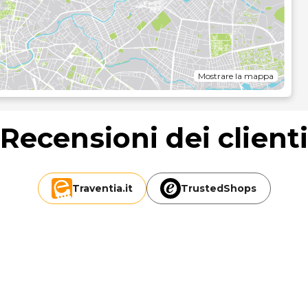
di sicurezza a pagamento e balcone. Nelle camere doppie
 viene servita a buffet. Sia a pranzo che a cena le pietanze
revede anche cucina dietetica e piatti speciali. È possibile
sione completa.
Mostrare la mappa
Recensioni dei client
Traventia.
it
TrustedShops