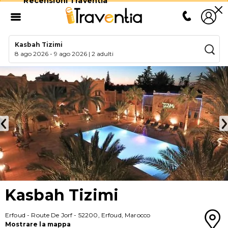
Recensioni Traventia
Kasbah Tizimi
8 ago 2026
-
9 ago 2026
|
2 adulti
Kasbah Tizimi
Erfoud
-
Route De Jorf
-
52200
,
Erfoud
,
Marocco
Mostrare la mappa