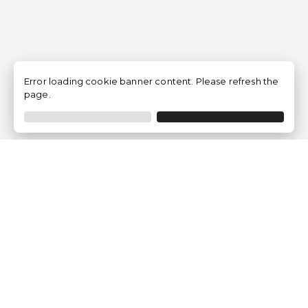
Error loading cookie banner content. Please refresh the
page.
Traventia.it
Chi siamo
Opinioni dei Clienti
Termini Legali
Condizioni generali