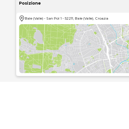
mondo. I comfort includono microonde e accessori per 
Posizione
Grazie a un parco acquatico con ingresso incluso ne
Bale (Valle)
-
San Pol 1
-
52211
,
Bale (Valle)
,
Croazia
molti altri servizi ricreativi, il divertimento è assi
un'area barbecue.
Scegliendo uno tra i 4 ristoranti presso un campeggio 
alloggio potrai richiedere il servizio in camera con orar
spiaggia ti offrono il contesto giusto se desideri un dr
Potrai usufruire di personale poliglotta, un servizio 
Stai pianificando un evento a Valle? Presso un campe
un'area per conferenze. Il un parcheggio gratuito è dis
Le distanze sono visualizzate con un'approssimazione 
Parco Paleo: 0,4 km
Datule Barbariga: 1,3 km
Riserva ornitologica speciale Palud: 3,4 km
Chiesa dello Spirito santo: 7,1 km
Chiesa di San Giuliano: 7,2 km
Castel Bembo: 7,2 km