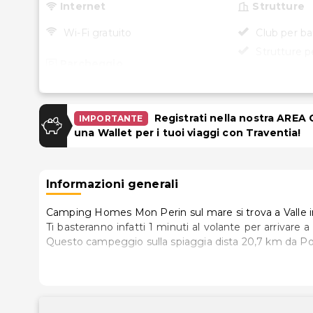
Internet
Strutture
Wi-Fi gratuito
Club per ba
Strutture pe
Parcheggio
Bancomat/s
Parcheggio gratuito
Accessibili
Registrati nella nostra AREA
IMPORTANTE
Piscina e Benessere
Accessibile 
una Wallet per i tuoi viaggi con Traventia!
no
Servizi spa in loco
Piscina stagionale all'aperto
Informazioni generali
Piscina per bambini
Camping Homes Mon Perin sul mare si trova a Valle in 
Ti basteranno infatti 1 minuti al volante per arrivare
Questo campeggio sulla spiaggia dista 20,7 km da Por
Regalati un soggiorno indimenticabile in una delle 
cucina con frigorifero e piano cottura. Le camere s
satellite è l'ideale per concedersi un po' di svago, ment