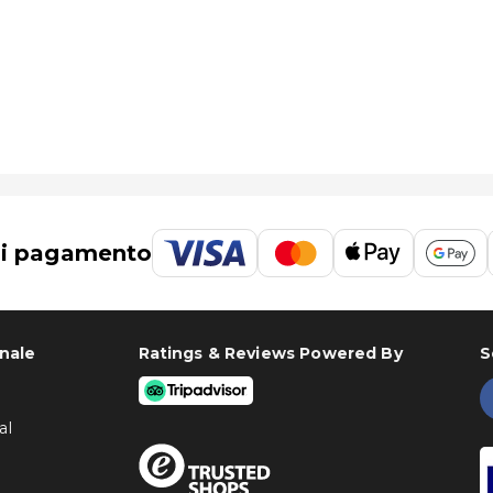
mes Mon Perin è Pola (PUY): 32,5 km
di pagamento
onale
Ratings & Reviews Powered By
S
al