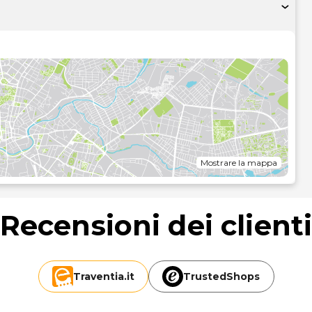
la preparazione di caffè/tè.
l prezzo, una piscina coperta, una vasca idromassaggio e
curato! Questo campeggio offre, inoltre, il Wi-Fi gratuito e
potrai gustare ottimi piatti, mentre se vuoi restare nel tuo
io limitato. Un bar a bordo piscina, 2 bar/lounge e 2 bar sulla
ink rinfrescante.
lavanderia e una cassetta di sicurezza presso la reception.
ggio avrai a disposizione 400 metri quadrati di spazio con
Mostrare la mappa
ponibile in loco.
di 0,1 chilometri.
Recensioni dei client
Traventia.
it
TrustedShops