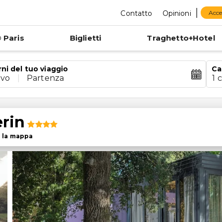
Contatto
Opinioni
Acce
 Paris
Biglietti
Traghetto+Hotel
rni del tuo viaggio
Ca
ivo
|
Partenza
1 
rin
 la mappa