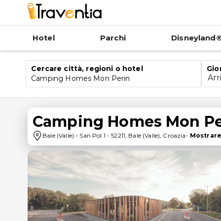
Hotel
Parchi
Disneyland®
Cercare città, regioni o hotel
Gio
Arr
Camping Homes Mon Perin
Camping Homes Mon Pe
Bale (Valle)
-
San Pol 1
-
52211
,
Bale (Valle)
,
Croazia
-
Mostrare