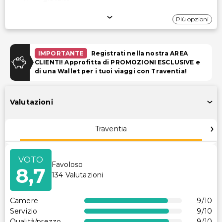
Parcheggio
Più opzioni
Parcheggio (a pagamento)
IMPORTANTE
Registrati nella nostra AREA
Piscina e Benessere
CLIENTI! Approfitta di PROMOZIONI ESCLUSIVE e
di una Wallet per i tuoi viaggi con Traventia!
Servizi spa in loco
Piscina per bambini
Valutazioni
Strutture
Traventia
TV nelle aree comuni
Deposito sicuro per biciclette
VOTO
Club per bambini
Favoloso
8,7
Strutture per il fitness
134
Valutazioni
Sala giochi
Parcheggio per biciclette disponibile
Camere
9
/10
Servizio
9
/10
Qualità/prezzo
9
/10