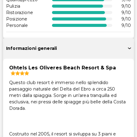
Accessibilità
Pulizia
9
/10
Percorso accessibile in sedia a rotelle
Ristorazione
9
/10
Posizione
9
/10
Altri servizi
Personale
9
/10
Cassetta di sicurezza in reception
Noleggio biciclette in loco
Informazioni generali
Servizio lavanderia
Ohtels Les Oliveres Beach Resort & Spa
Questo club resort è immerso nello splendido
paesaggio naturale del Delta del Ebro a circa 250
metri dalla spiaggia. Sorge in un'area tranquilla ed
esclusiva, nei pressi delle spiagge più belle della Costa
Dorada.
Costruito nel 2005, il resort si sviluppa su 3 piani e