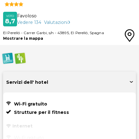
Favoloso
VOTO
8,7
Vedere
134
Valutazioni
El Perelló
-
Carrer Garbi, s/n
-
43895
,
El Perelló
,
Spagna
Mostrare la mappa
Servizi dell' hotel
Wi-Fi gratuito
Strutture per il fitness
Internet
Wi-Fi gratuito