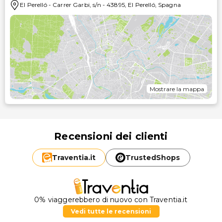
El Perelló
-
Carrer Garbi, s/n
-
43895
,
El Perelló
,
Spagna
Mostrare la mappa
Recensioni dei clienti
Traventia.
it
TrustedShops
0% viaggerebbero di nuovo con Traventia.it
Vedi tutte le recensioni