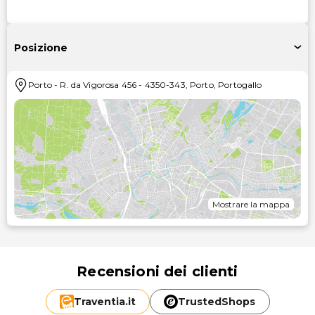
Posizione
Porto
-
R. da Vigorosa 456
-
4350-343
,
Porto
,
Portogallo
Mostrare la mappa
Recensioni dei clienti
Traventia.
it
TrustedShops