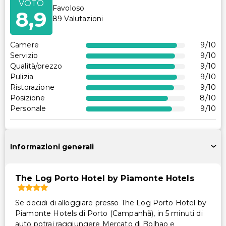
VOTO
Favoloso
8,9
89
Valutazioni
Camere
9
/10
Servizio
9
/10
Qualità/prezzo
9
/10
Pulizia
9
/10
Ristorazione
9
/10
Posizione
8
/10
Personale
9
/10
Informazioni generali
The Log Porto Hotel by Piamonte Hotels
Se decidi di alloggiare presso The Log Porto Hotel by
Piamonte Hotels di Porto (Campanhã), in 5 minuti di
auto potrai raggiungere Mercato di Bolhao e