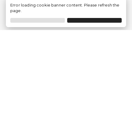
Error loading cookie banner content. Please refresh the
page.
Traventia.it
Chi siamo
Opinioni dei Clienti
Termini Legali
Condizioni generali
Política sulla privacy
Politica dei Cookie
Gestisci le configurazioni dei cookie