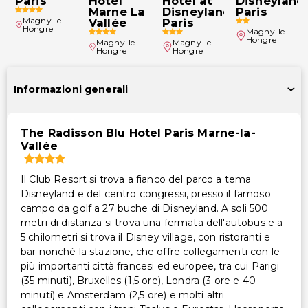
Paris
Hotel
Hotel at
Disneyland
Noleggio biciclette in loco
Marne La
Disneyland®
Paris
Magny-le-
Vallée
Paris
Servizio di lavanderia/lavaggio a secco
Hongre
Magny-le-
Hongre
Magny-le-
Magny-le-
Hongre
Hongre
Informazioni generali
The Radisson Blu Hotel Paris Marne-la-
Vallée
Il Club Resort si trova a fianco del parco a tema
Disneyland e del centro congressi, presso il famoso
campo da golf a 27 buche di Disneyland. A soli 500
metri di distanza si trova una fermata dell'autobus e a
5 chilometri si trova il Disney village, con ristoranti e
bar nonché la stazione, che offre collegamenti con le
più importanti città francesi ed europee, tra cui Parigi
(35 minuti), Bruxelles (1,5 ore), Londra (3 ore e 40
minuti) e Amsterdam (2,5 ore) e molti altri