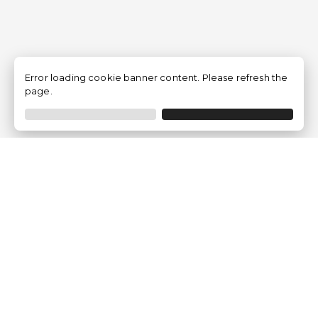
Error loading cookie banner content. Please refresh the
page.
Traventia.it
Chi siamo
Opinioni dei Clienti
Termini Legali
Condizioni generali