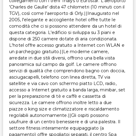
collegamenti con i treni Thalys o Eurostar. L'aeroporto
'Charles de Gaulle' dista 47 chilometri (10 minuti con il
TGV), così come l'aeroporto di Orly.||Inaugurato nel
2005, l'elegante e accogliente hotel offre tutte le
comodità che ci si possono attendere da un hotel di
questa categoria. L'edificio si sviluppa su 3 piani e
dispone di 250 camere dotate di aria condizionata.
L'hotel offre accesso gratuito a Internet con WLAN e
un parcheggio gratuito.||Le moderne camere,
arredate in due stili diversi, offrono una bella vista
panoramica sul campo da golf. Le camere offrono
servizi di qualità che comprendono bagno con doccia,
asciugacapelli, telefono con linea diretta, TV via
satellite e via cavo con schermo piatto LCD, radio,
accesso a Internet gratuito a banda larga, minibar, set
per la preparazione di tè e caffè e cassetta di
sicurezza. Le camere offrono inoltre letto a due
piazze o king size e climatizzatore e riscaldamento
regolabili autonomamente.||Gli ospiti possono
usufruire di un centro benessere e di una palestra. Il
settore fitness interamente equipaggiato (a
pagamento) offre spogliatoi separati, il centro Spa