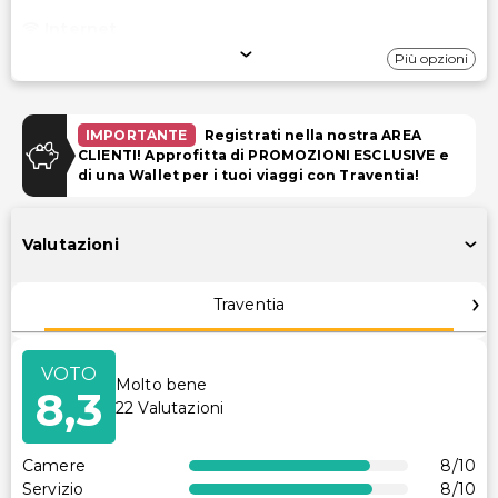
Internet
Più opzioni
Connessione via cavo gratuita
Wi-Fi gratuito
IMPORTANTE
Registrati nella nostra AREA
Parcheggio
CLIENTI! Approfitta di PROMOZIONI ESCLUSIVE e
di una Wallet per i tuoi viaggi con Traventia!
Parcheggio (a pagamento)
Piscina e Benessere
Valutazioni
Centro benessere a servizio completo
Traventia
Servizi spa in loco
Strutture
VOTO
Molto bene
8,3
TV nelle aree comuni
22
Valutazioni
Centro commerciale sul posto
Strutture per il fitness
Camere
8
/10
Servizio
8
/10
Sala giochi