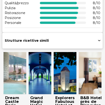
Qualità/prezzo
8
/10
Parcheggio per biciclette disponibile
Pulizia
8
/10
Area per picnic
Ristorazione
8
/10
Posizione
8
/10
Portiere/portabagagli
Personale
8
/10
Spazio per conferenze
Accessibilità
Strutture ricettive simili
Accessibile in sedia a rotelle
Accessibilità in camera (in camere selezionate)
Reception accessibile in sedia a rotelle
Altri servizi
Cambio lenzuola (su richiesta)
Check-out veloce
Cassetta di sicurezza in reception
Servizio di pulizia su richiesta
Dream
Grand
Explorers
B&B Hotel
Personale multilingue
Castle
Magic
Fabulous
près de