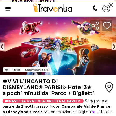
Recensioni Traventia
Hotel
Disneyland® Paris
👑VIVI L’INCANTO DI
DISNEYLAND® PARIS!✨ Hotel 3★
a pochi minuti dal Parco + Biglietti
Soggiorno a
🚌 NAVETTA GRATUITA DIRETTA AL PARCO!
partire da
2 notti
presso l
'
hotel
Campanile Val de France
a Disneyland® Paris 3*
con colazione + biglietti
✨ -
Hotel a