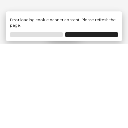
Error loading cookie banner content. Please refresh the
page.
Filtro
Traventia.it
Chi siamo
Opinioni dei Clienti
Termini Legali
Condizioni generali
Política sulla privacy