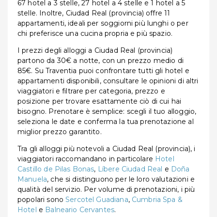
67 hotel a 3 stelle, 27 hotel a 4 stelle e 1 hotel a 5
stelle. Inoltre, Ciudad Real (provincia) offre 11
appartamenti, ideali per soggiorni più lunghi o per
chi preferisce una cucina propria e più spazio.
I prezzi degli alloggi a Ciudad Real (provincia)
partono da 30€ a notte, con un prezzo medio di
85€. Su Traventia puoi confrontare tutti gli hotel e
appartamenti disponibili, consultare le opinioni di altri
viaggiatori e filtrare per categoria, prezzo e
posizione per trovare esattamente ciò di cui hai
bisogno. Prenotare è semplice: scegli il tuo alloggio,
seleziona le date e conferma la tua prenotazione al
miglior prezzo garantito.
Tra gli alloggi più notevoli a Ciudad Real (provincia), i
viaggiatori raccomandano in particolare
Hotel
Castillo de Pilas Bonas
,
Líbere Ciudad Real
e
Doña
Manuela
, che si distinguono per le loro valutazioni e
qualità del servizio. Per volume di prenotazioni, i più
popolari sono
Sercotel Guadiana
,
Cumbria Spa &
Hotel
e
Balneario Cervantes
.