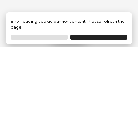
Error loading cookie banner content. Please refresh the
page.
Filtro
Traventia.it
Chi siamo
Opinioni dei Clienti
Termini Legali
Condizioni generali
Política sulla privacy