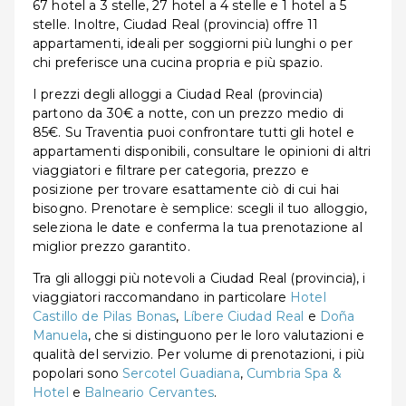
67 hotel a 3 stelle, 27 hotel a 4 stelle e 1 hotel a 5
stelle. Inoltre, Ciudad Real (provincia) offre 11
appartamenti, ideali per soggiorni più lunghi o per
chi preferisce una cucina propria e più spazio.
I prezzi degli alloggi a Ciudad Real (provincia)
partono da 30€ a notte, con un prezzo medio di
85€. Su Traventia puoi confrontare tutti gli hotel e
appartamenti disponibili, consultare le opinioni di altri
viaggiatori e filtrare per categoria, prezzo e
posizione per trovare esattamente ciò di cui hai
bisogno. Prenotare è semplice: scegli il tuo alloggio,
seleziona le date e conferma la tua prenotazione al
miglior prezzo garantito.
Tra gli alloggi più notevoli a Ciudad Real (provincia), i
viaggiatori raccomandano in particolare
Hotel
Castillo de Pilas Bonas
,
Líbere Ciudad Real
e
Doña
Manuela
, che si distinguono per le loro valutazioni e
qualità del servizio. Per volume di prenotazioni, i più
popolari sono
Sercotel Guadiana
,
Cumbria Spa &
Hotel
e
Balneario Cervantes
.