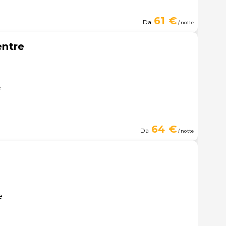
61 €
Da
/ notte
entre
e
64 €
Da
/ notte
e