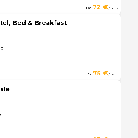
72 €
Da
/ notte
el, Bed & Breakfast
le
75 €
Da
/ notte
sle
e