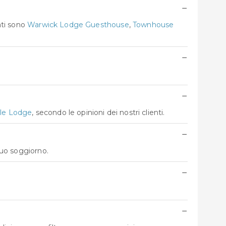
−
ati sono
Warwick Lodge Guesthouse
,
Townhouse
−
−
ale Lodge
, secondo le opinioni dei nostri clienti.
−
tuo soggiorno.
−
−