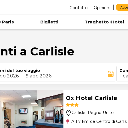
Contatto
Opinioni
Acce
 Paris
Biglietti
Traghetto+Hotel
ti a Carlisle
rni del tuo viaggio
Cam
ago 2026
|
9 ago 2026
1 c
Ox Hotel Carlisle
Carlisle
, Regno Unito
A 1.7 km de Centro di Carlis