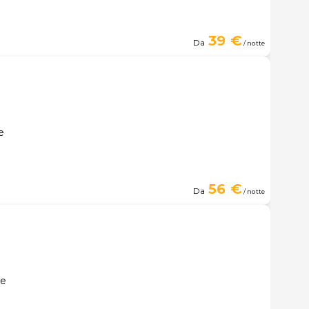
39 €
Da
/ notte
e
56 €
Da
/ notte
le