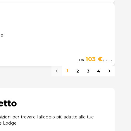
le
103 €
Da
/ notte
1
2
3
4
etto
zioni per trovare l'alloggio più adatto alle tue
le Lodge.