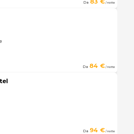
83 €
Da
/ notte
e
84 €
Da
/ notte
tel
94 €
Da
/ notte