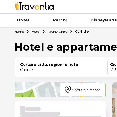
Hotel
Parchi
Disneyland®
Home
Hotel
Regno Unito
Carlisle
Hotel e appartamen
Cercare città, regioni o hotel
Gio
7 
Carlisle
Mostrare la mappa