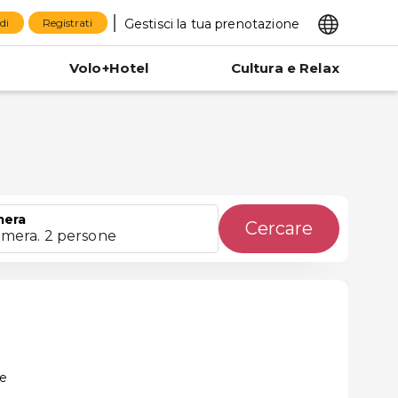
Gestisci la tua prenotazione
di
Registrati
Volo+Hotel
Cultura e Relax
era
Cercare
amera. 2 persone
le