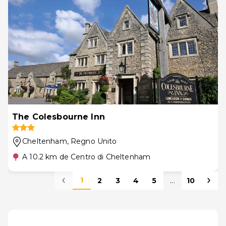
The Colesbourne Inn
Cheltenham
, Regno Unito
A 10.2 km de Centro di Cheltenham
1
2
3
4
5
...
10