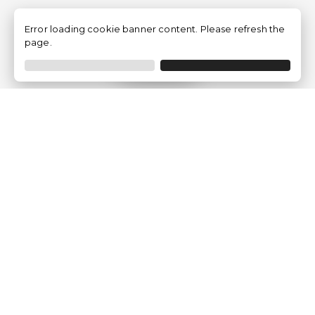
Error loading cookie banner content. Please refresh the
page.
Filtro
Traventia.it
Chi siamo
Opinioni dei Clienti
Termini Legali
Condizioni generali
Política sulla privacy
Politica dei Cookie