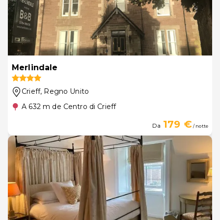
Merlindale
Crieff
, Regno Unito
A 632 m de Centro di Crieff
179 €
Da
/ notte