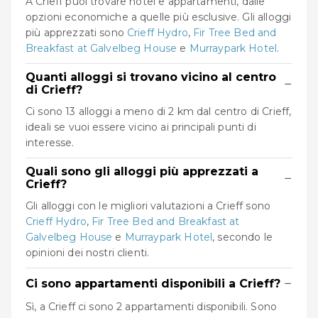
A Crieff puoi trovare hotel e appartamenti, dalle
opzioni economiche a quelle più esclusive. Gli alloggi
più apprezzati sono
Crieff Hydro
,
Fir Tree Bed and
Breakfast at Galvelbeg House
e
Murraypark Hotel
.
Quanti alloggi si trovano vicino al centro
−
di Crieff?
Ci sono 13 alloggi a meno di 2 km dal centro di Crieff,
ideali se vuoi essere vicino ai principali punti di
interesse.
Quali sono gli alloggi più apprezzati a
−
Crieff?
Gli alloggi con le migliori valutazioni a Crieff sono
Crieff Hydro
,
Fir Tree Bed and Breakfast at
Galvelbeg House
e
Murraypark Hotel
, secondo le
opinioni dei nostri clienti.
−
Ci sono appartamenti disponibili a Crieff?
Sì, a Crieff ci sono 2 appartamenti disponibili. Sono