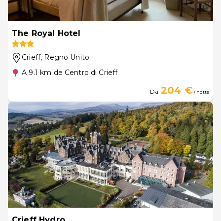
The Royal Hotel
Crieff
, Regno Unito
A 9.1 km de Centro di Crieff
204 €
Da
/ notte
Crieff Hydro