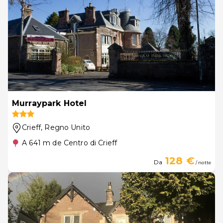
Murraypark Hotel
Crieff
, Regno Unito
A 641 m de Centro di Crieff
128 €
Da
/ notte