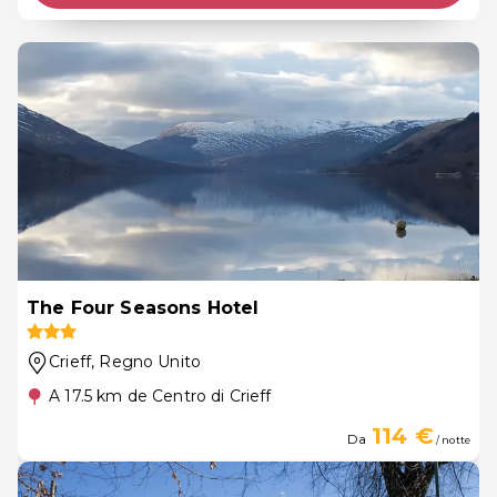
The Four Seasons Hotel
Crieff
, Regno Unito
A 17.5 km de Centro di Crieff
114 €
Da
/ notte