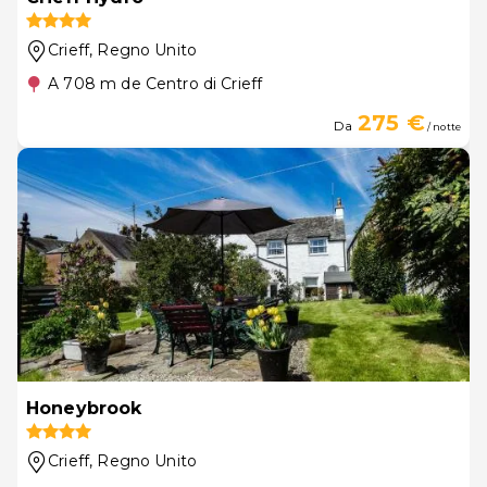
Crieff
, Regno Unito
A 708 m de Centro di Crieff
275 €
Da
/ notte
Honeybrook
Crieff
, Regno Unito