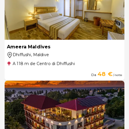
Ameera Maldives
Dhiffushi
, Maldive
A 118 m de Centro di Dhiffushi
48 €
Da
/ notte