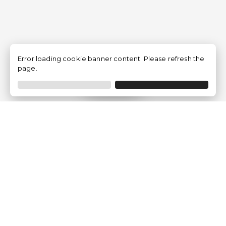
Error loading cookie banner content. Please refresh the
page.
Filtro
Traventia.it
Chi siamo
Opinioni dei Clienti
Termini Legali
Condizioni generali