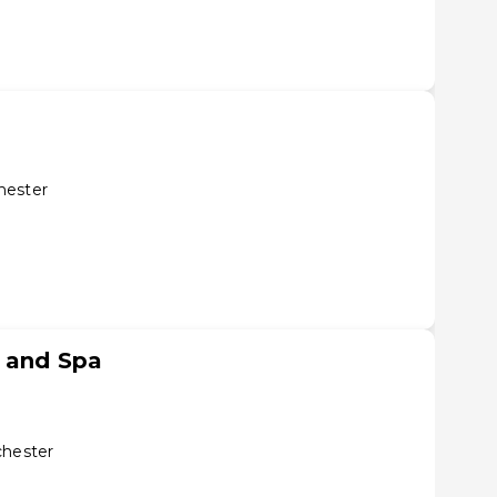
hester
l and Spa
chester