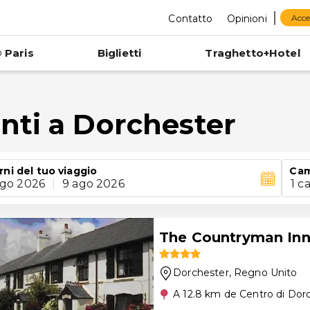
Contatto
Opinioni
Acce
 Paris
Biglietti
Traghetto+Hotel
nti a Dorchester
rni del tuo viaggio
Cam
ago 2026
|
9 ago 2026
1 c
The Countryman In
Dorchester
, Regno Unito
A 12.8 km de Centro di Dor