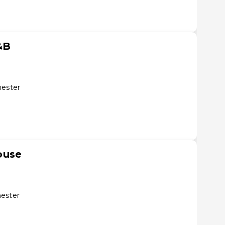
&B
hester
ouse
hester