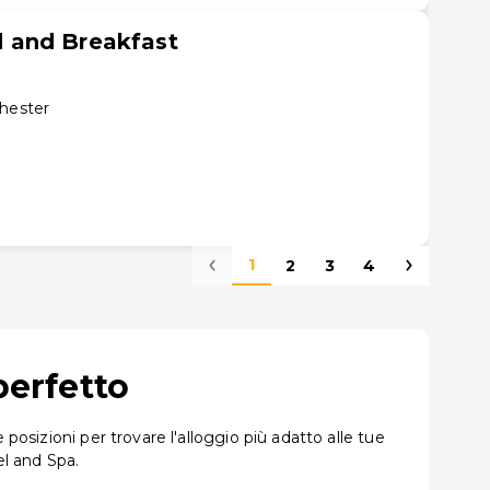
 and Breakfast
chester
1
2
3
4
perfetto
posizioni per trovare l'alloggio più adatto alle tue
l and Spa.