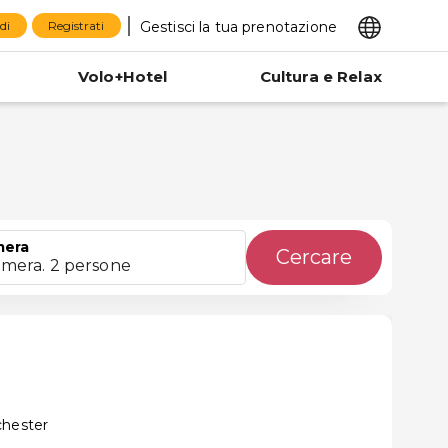
Gestisci la tua prenotazione
di
Registrati
Volo+Hotel
Cultura e Relax
era
Cercare
amera. 2 persone
n
chester