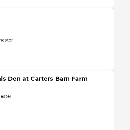
hester
ls Den at Carters Barn Farm
hester