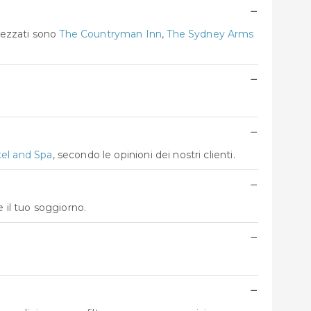
−
prezzati sono
The Countryman Inn
,
The Sydney Arms
−
−
el and Spa
, secondo le opinioni dei nostri clienti.
−
 il tuo soggiorno.
−
−